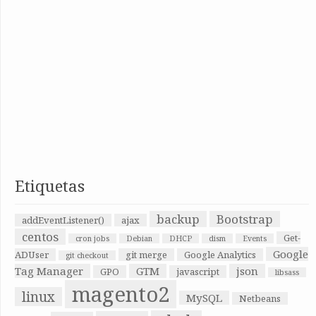
Etiquetas
backup
Bootstrap
addEventListener()
ajax
centos
Get-
cron jobs
Debian
DHCP
dism
Events
Google
ADUser
git merge
Google Analytics
git checkout
Tag Manager
GTM
json
GPO
javascript
libsass
magento2
linux
MySQL
Netbeans