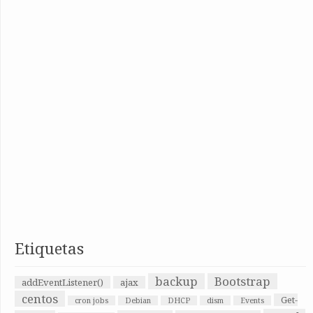
Etiquetas
backup
Bootstrap
addEventListener()
ajax
centos
Get-
cron jobs
Debian
DHCP
dism
Events