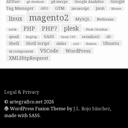
Google
ADUser
git merge
Google Analytics
git checkout
Tag Manager
GTM
json
GPO
javascript
libsass
magento2
linux
MySQL
Netbeans
plesk
PHP7
PHP
netsh
Plesk Obsidian
SASS
qmail
serialize()
sfc
RegExp
Sassy CSS
Shell
Shell Script
Ubuntu
slider
sort
themes
VSCode
WordPress
ui component
XMLHttpRequest
Legal & Privacy
© artegrafico.net 2026
WordPress Fusion Theme by
J.L. Rojo Sánchez
,
made with SASS.