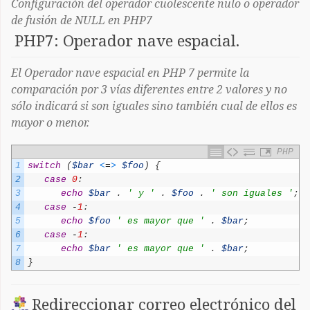
Configuración del operador cuolescente nulo o operador
de fusión de NULL en PHP7
PHP7: Operador nave espacial.
El Operador nave espacial en PHP 7 permite la
comparación por 3 vías diferentes entre 2 valores y no
sólo indicará si son iguales sino también cual de ellos es
mayor o menor.
PHP
1
switch
(
$bar
<
=
>
$foo
)
{
2
case
0
:
3
echo
$bar
.
' y '
.
$foo
.
' son iguales '
;
4
case
-
1
:
5
echo
$foo
' es mayor que '
.
$bar
;
6
case
-
1
:
7
echo
$bar
' es mayor que '
.
$bar
;
8
}
Redireccionar correo electrónico del