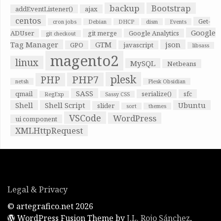
backup
Bootstrap
addEventListener()
ajax
centos
Get-
cron jobs
Debian
DHCP
dism
Events
Google
ADUser
git merge
Google Analytics
git checkout
Tag Manager
GTM
json
GPO
javascript
libsass
magento2
linux
MySQL
Netbeans
plesk
PHP7
PHP
netsh
Plesk Obsidian
SASS
qmail
serialize()
sfc
RegExp
Sassy CSS
Shell
Shell Script
Ubuntu
slider
sort
themes
VSCode
WordPress
ui component
XMLHttpRequest
Legal & Privacy
© artegrafico.net 2026
WordPress Fusion Theme by
J.L. Rojo Sánchez
,