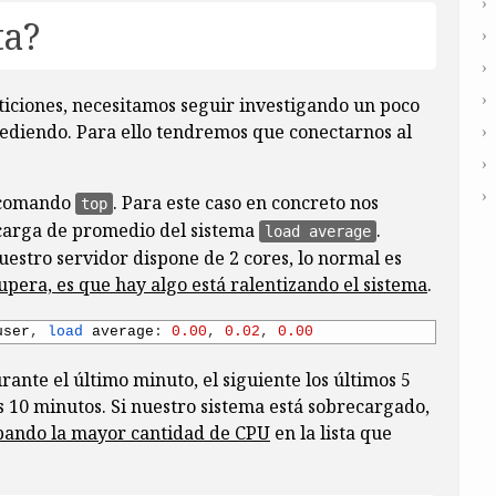
ta?
ticiones, necesitamos seguir investigando un poco
ediendo. Para ello tendremos que conectarnos al
mean)
l comando
. Para este caso en concreto nos
top
 carga de promedio del sistema
.
across 
all 
concurrent 
requests
)
load average
eived
uestro servidor dispone de 2 cores, lo normal es
 supera, es que hay algo está ralentizando el sistema
.
user
,
load 
average
:
0.00
,
0.02
,
0.00
ante el último minuto, el siguiente los últimos 5
os 10 minutos. Si nuestro sistema está sobrecargado,
pando la mayor cantidad de CPU
 
waiting 
time 
are 
not
within
a
normal 
en la lista que
deviation
reliable
.
thin
a
certain 
time
(
ms
)