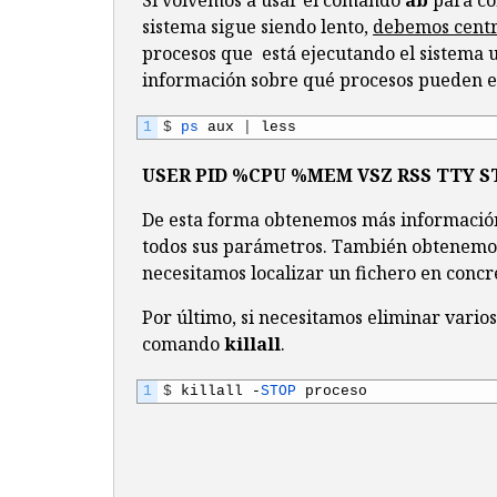
Si volvemos a usar el comando
ab
para co
sistema sigue siendo lento,
debemos centr
procesos que está ejecutando el sistema
información sobre qué procesos pueden es
1
$
ps 
aux
|
less
USER PID %CPU %MEM VSZ RSS TTY 
De esta forma obtenemos más información
todos sus parámetros. También obtenemos
necesitamos localizar un fichero en conc
Por último, si necesitamos eliminar vario
comando
killall
.
1
$
killall
-
STOP 
proceso