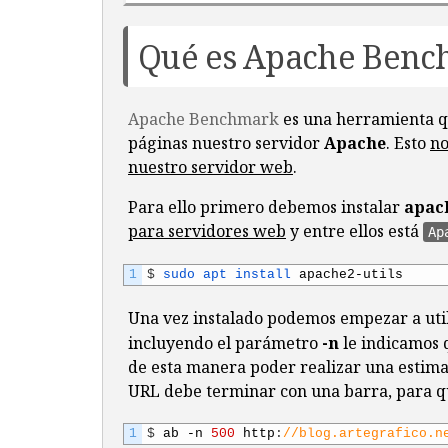
Qué es Apache Ben
Apache Benchmark
es una herramienta qu
páginas nuestro servidor
Apache
. Esto
no
nuestro servidor web
.
Para ello primero debemos instalar
apach
para servidores web
y entre ellos está
Ap
1
$
sudo 
apt 
install 
apache2
-
utils
Una vez instalado podemos empezar a uti
incluyendo el parámetro
-n
le indicamos 
de esta manera poder realizar una estimac
URL debe terminar con una barra, para qu
1
$
ab
-
n
500
http
:
//blog.artegrafico.n