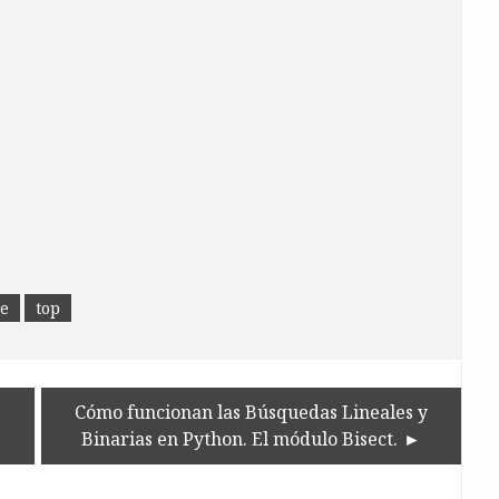
ce
top
Cómo funcionan las Búsquedas Lineales y
Binarias en Python. El módulo Bisect.