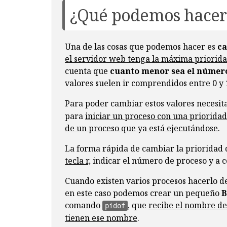
¿Qué podemos hacer
42
50
%
66
43
66
%
66
44
75
%
66
45
80
%
66
Una de las cosas que podemos hacer es
ca
46
90
%
67
el servidor web tenga la máxima priorid
47
95
%
67
cuenta que
cuanto menor sea el númer
48
98
%
68
49
99
%
71
valores suelen ir comprendidos entre 0 y
50
100
%
76
(
longest 
request
)
Para poder cambiar estos valores necesi
para
iniciar un proceso con una priorida
de un proceso que ya está ejecutándose
.
La forma rápida de cambiar la prioridad
tecla r,
indicar el número de proceso y a c
Cuando existen varios procesos hacerlo de
en este caso podemos crear un pequeño
B
comando
, que
recibe el nombre del
pidof
tienen ese nombre
.