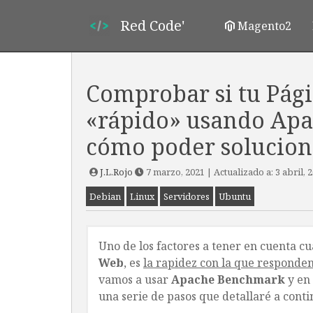
Red Code'
Magento2
Comprobar si tu Pág
«rápido» usando Apa
cómo poder solucion
J.L.Rojo
7 marzo, 2021
| Actualizado a:
3 abril, 
Debian
Linux
Servidores
Ubuntu
Uno de los factores a tener en cuenta 
Web
, es
la rapidez con la que responden
vamos a usar
Apache Benchmark
y en 
una serie de pasos que detallaré a conti