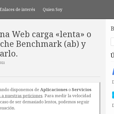
Enlaces de interés
Quien Soy
B
ina Web carga «lenta» o
che Benchmark (ab) y
arlo.
2021
cuando disponemos de
Aplicaciones
o
Servicios
 a nuestras peticiones
. Para medir la velocidad
caso de ser demasiado lentos, podemos seguir
D
nuación.