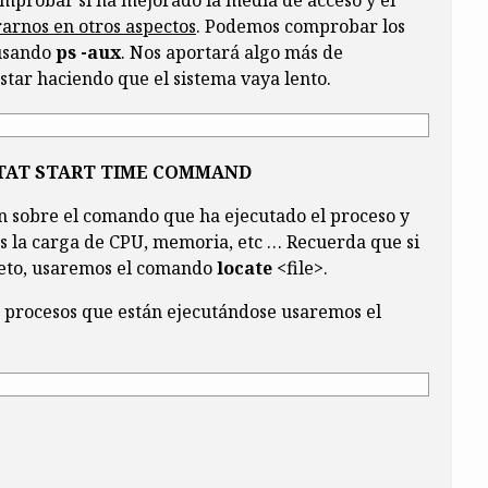
mprobar si ha mejorado la media de acceso y el
arnos en otros aspectos
. Podemos comprobar los
 usando
ps -aux
. Nos aportará algo más de
tar haciendo que el sistema vaya lento.
STAT START TIME COMMAND
 sobre el comando que ha ejecutado el proceso y
 la carga de CPU, memoria, etc … Recuerda que si
reto, usaremos el comando
locate
<file>.
s procesos que están ejecutándose usaremos el