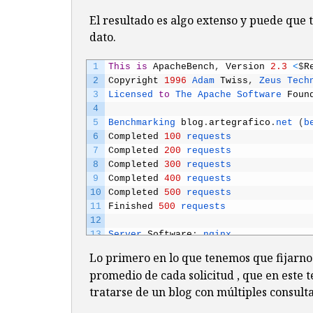
El resultado es algo extenso y puede qu
dato.
1
This
is
ApacheBench
,
Version
2.3
<
$
R
2
Copyright
1996
Adam 
Twiss
,
Zeus 
Tech
3
Licensed 
to
The 
Apache 
Software 
Foun
4
5
Benchmarking 
blog
.
artegrafico
.
net
(
b
6
Completed
100
requests
7
Completed
200
requests
8
Completed
300
requests
9
Completed
400
requests
10
Completed
500
requests
11
Finished
500
requests
12
13
Server 
Software
:
nginx
14
Server 
Hostname
:
blog
.
artegrafico
.
ne
Lo primero en lo que tenemos que fijarno
15
Server 
Port
:
80
promedio de cada solicitud , que en este t
16
tratarse de un blog con múltiples consulta
17
Document 
Path
:
/
18
Document 
Length
:
162
bytes