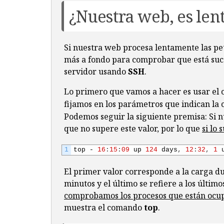
19
¿Nuestra web, es len
20
Concurrency 
Level
:
1
21
Time 
taken 
for
tests
:
32.904
seconds
22
Complete 
requests
:
500
23
Failed 
requests
:
0
Si nuestra web procesa lentamente las pe
24
Non
-
2xx
responses
:
500
más a fondo para comprobar que está suc
25
Total 
transferred
:
177000
bytes
servidor usando
SSH
.
26
HTML 
transferred
:
81000
bytes
27
Requests 
per 
second
:
15.20
[
#/sec] (
Lo primero que vamos a hacer es usar e
28
Time 
per 
request
:
65.809
[
ms
]
(
mean
)
fijamos en los parámetros que indican la
29
Time 
per 
request
:
65.809
[
ms
]
(
mean
,
30
Transfer 
rate
:
5.25
[
Kbytes
/
sec
]
rec
Podemos seguir la siguiente premisa: Si n
31
que no supere este valor, por lo que
si lo
32
Connection 
Times
(
ms
)
33
min 
mean
[
+/-
sd
]
median 
max
1
top
-
16
:
15
:
09
up
124
days
,
12
:
32
,
1
34
Connect
:
32
33
0.5
33
37
35
Processing
:
32
33
0.8
33
39
El primer valor corresponde a la carga dur
36
Waiting
:
32
33
0.8
32
39
minutos y el último se refiere a los últim
37
Total
:
64
66
1.0
66
76
comprobamos los procesos que están ocu
38
WARNING
:
The 
median 
and
mean 
for
the
39
These 
results 
are 
probably 
not
that 
muestra el comando
top
.
40
41
Percentage 
of 
the 
requests 
served 
wi