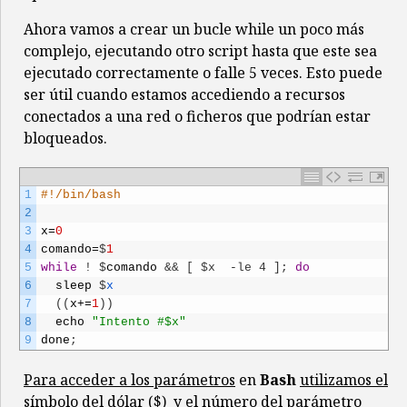
Ahora vamos a crear un bucle while un poco más
complejo, ejecutando otro script hasta que este sea
ejecutado correctamente o falle 5 veces. Esto puede
ser útil cuando estamos accediendo a recursos
conectados a una red o ficheros que podrían estar
bloqueados.
1
#!/bin/bash
2
3
x
=
0
4
comando
=
$
1
5
while
!
$
comando
&& [ $x  -le 4 ];
do
6
sleep
$
x
7
(
(
x
+=
1
)
)
8
echo
"Intento #$x"
9
done
;
Para acceder a los parámetros
en
Bash
utilizamos el
símbolo del dólar
($) y el número del parámetro