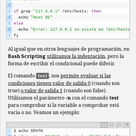
2
3
if
grep
"127.0.0.1"
/
etc
/
hosts
;
then
4
echo
"Host Ok"
5
else
6
echo
"Error: 127.0.0.1 no existe en /etc/hosts"
7
fi
Al igual que en otros lenguajes de programación, en
Bash Scripting
utilizamos la indentación
, pero la
forma de escribir el condicional puede diferir.
El comando
, nos
permite evaluar si las
test
condiciones tienen valor de salida 0
(cuando son
true)
o valor de salida 1
(cuando son false).
Utilizamos el parámetro
-n
con el comando
test
para comprobar si la variable a comprobar está
vacía o no. Veamos un ejemplo:
1
$
echo
$
PATH