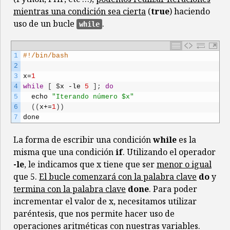
mientras una condición sea cierta
(
true
) haciendo
uso de un bucle
.
while
1
#!/bin/bash
2
3
x
=
1
4
while
[
$
x
-
le
5
]
;
do
5
echo
"Iterando número $x"
6
(
(
x
+=
1
)
)
7
done
La forma de escribir una condición
while
es la
misma que una condición
if
. Utilizando el operador
-le
, le indicamos que x tiene que ser
menor o igual
que 5.
El bucle comenzará con la palabra clave
do
y
termina con la palabra clave
done
. Para poder
incrementar el valor de x, necesitamos utilizar
paréntesis, que nos permite hacer uso de
operaciones aritméticas con nuestras variables.