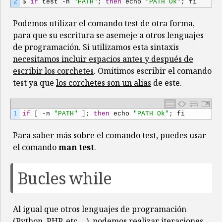
2
$
if
test
-
n
"PATH"
;
then
echo
"PATH Ok"
;
fi
Podemos utilizar el comando test de otra forma,
para que su escritura se asemeje a otros lenguajes
de programación. Si utilizamos esta sintaxis
necesitamos incluir espacios antes y después de
escribir los corchetes
. Omitimos escribir el comando
test ya que
los corchetes son un alias
de este.
1
if
[
-
n
"PATH"
]
;
then
echo
"PATH Ok"
;
fi
Para saber más sobre el comando test, puedes usar
el comando
man test
.
Bucles while
Al igual que otros lenguajes de programación
(Python, PHP, etc …),
podemos realizar iteraciones