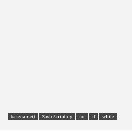
basename()
Bash Scripting
for
if
while