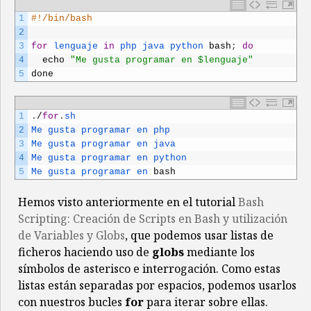
1
#!/bin/bash
2
3
for
lenguaje 
in
php 
java 
python 
bash
;
do
4
echo
"Me gusta programar en $lenguaje"
5
done
1
.
/
for
.
sh                                 
2
Me 
gusta 
programar 
en 
php
3
Me 
gusta 
programar 
en 
java
4
Me 
gusta 
programar 
en 
python
5
Me 
gusta 
programar 
en 
bash
Hemos visto anteriormente en el tutorial
Bash
Scripting: Creación de Scripts en Bash y utilización
de Variables y Globs
, que podemos usar listas de
ficheros haciendo uso de
globs
mediante los
símbolos de asterisco e interrogación. Como estas
listas están separadas por espacios, podemos usarlos
con nuestros bucles
for
para iterar sobre ellas.