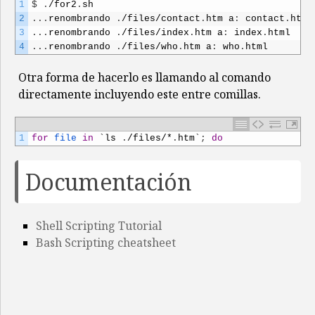
1
$
.
/
for2
.
sh
2
.
.
.
renombrando
.
/
files
/
contact
.
htm
a
:
contact
.
html
3
.
.
.
renombrando
.
/
files
/
index
.
htm
a
:
index
.
html
4
.
.
.
renombrando
.
/
files
/
who
.
htm
a
:
who
.
html
Otra forma de hacerlo es llamando al comando
directamente incluyendo este entre comillas.
1
for
file 
in
`
ls
.
/
files
/*
.
htm
`
;
do
Documentación
Shell Scripting Tutorial
Bash Scripting cheatsheet