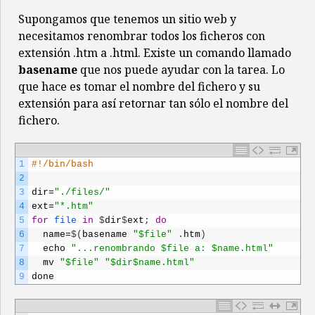
Supongamos que tenemos un sitio web y
necesitamos renombrar todos los ficheros con
extensión .htm a .html. Existe un comando llamado
basename
que nos puede ayudar con la tarea. Lo
que hace es tomar el nombre del fichero y su
extensión para así retornar tan sólo el nombre del
fichero.
1
#!/bin/bash
2
3
dir
=
"./files/"
4
ext
=
"*.htm"
5
for
file 
in
$
dir
$
ext
;
do
6
name
=
$
(
basename
"$file"
.
htm
)
7
echo
"...renombrando $file a: $name.html"
8
mv
"$file"
"$dir$name.html"
9
done