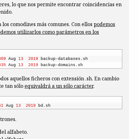
eres, lo que nos permite encontrar coincidencias en
enido.
n los comodines más comunes. Con ellos
podemos
demos utilizarlos como parámetros en los
809
Aug
13
2019
backup
-
databases
.
sh
835
Aug
13
2019
backup
-
domains
.
sh
odos aquellos ficheros con extensión .sh. En cambio
te tan sólo
equivaldrá a un sólo carácter
.
61
Aug
13
2019
bd
.
sh
trones.
del alfabeto.