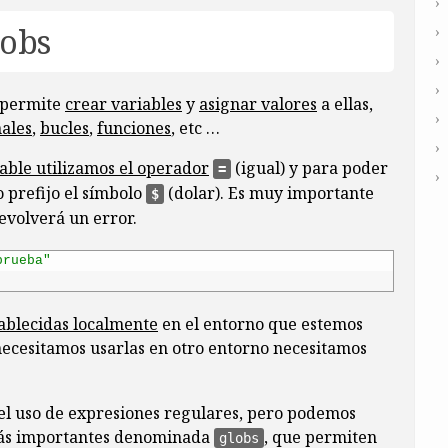
lobs
 permite
crear variables
y
asignar valores
a ellas,
ales
,
bucles
,
funciones
, etc …
able utilizamos el operador
(igual) y para poder
=
 prefijo el símbolo
(dolar). Es muy importante
$
evolverá un error.
prueba"
tablecidas localmente
en el entorno que estemos
 necesitamos usarlas en otro entorno necesitamos
el uso de expresiones regulares, pero podemos
 más importantes denominada
, que permiten
globs