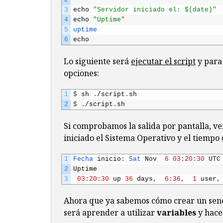
3
echo
"Servidor iniciado el: $(date)"
4
echo
"Uptime"
5
uptime
6
echo
Lo siguiente será
ejecutar el script
y para 
opciones:
1
$
sh
.
/
script
.
sh
2
$
.
/
script
.
sh
Si comprobamos la salida por pantalla, v
iniciado el Sistema Operativo y el tiempo 
1
Fecha 
inicio
:
Sat 
Nov
6
03
:
20
:
30
UTC
2
Uptime
3
03
:
20
:
30
up
36
days
,
6
:
36
,
1
user
,
Ahora que ya sabemos cómo crear un senci
será aprender a utilizar
variables
y hace