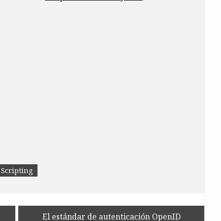
 Scripting
El estándar de autenticación OpenID