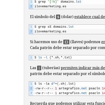
1
$
grep
'[!k]'
domains
.
lst
2
ilovemarketing
.
es
El símbolo del
(dolar)
establece cual de
$
1
$
grep
s
$
domains
.
lst
2
ilovemarketing
.
es
Si hacemos uso de
(llaves) podemos
en
{}
Cada patrón debe estar separado por comi
1
$
ls
-
l
{
*
.
sh
,
*
.
txt
}
Las
(tuberías)
permiten indicar más de
|
patrón debe estar separado por el símbo
1
$
ls
-
la
d*
+
(
.
sh
|
.
lst
)
2
-
rw
-
r
--
r
--
1
artegrafico
.
net 
psacln
1
3
-
rw
-
r
--
r
--
1
artegrafico
.
net 
psacln
1
Recuerda que podemos utilizar esta func