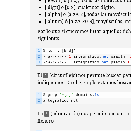
[:lower] ó [a-z], todas las minúsculas d
[:digit] ó [0-9], cualquier dígito.
[:alpha] ó [a-zA-Z], todas las mayúscul
[:alnum] ó [a-zA-Z0-9], mayúsculas, mi
Por lo que si queremos listar aquellos fic
siguiente:
1
$
ls
-
l
[
b
-
d
]
*
2
-
rw
-
r
--
r
--
1
artegrafico
.
net 
psacln
3
-
rw
-
r
--
r
--
1
artegrafico
.
net 
psacln
1
El
(circunflejo) nos
permite buscar pat
^
indiquemos
. En el ejemplo estamos busca
1
$
grep
'^[a]'
domains
.
lst
2
artegrafico
.
net
La
(admiración) nos permite encontrar 
!
fichero.