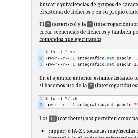
buscar equivalencias de grupos de caract
el sistema de ficheros o en su propio cont
El
(asterisco) y la
(interrogación) so
*
?
crear secuencias de ficheros
y también
po
comandos que ejecutamos
.
1
$
ls
-
l *
.
sh
2
-
rw
-
r
--
r
--
1
artegrafico
.
net 
psacln
3
-
rw
-
r
--
r
--
1
artegrafico
.
net 
psacln
1
En el ejemplo anterior estamos listando t
si hacemos uso de la
(interrogación) es
?
1
$
ls
-
l
?
?
.
sh
2
-
rw
-
r
--
r
--
1
artegrafico
.
net 
psacln
7
Los
(corchetes) nos permiten crear pa
[]
[:upper] ó [A-Z], todas las mayúsculas 