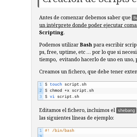
Antes de comenzar debemos saber que
B
un intérprete donde poder ejecutar com
Scripting
.
Podemos utilizar
Bash
para escribir scri
ps, free, uptime, etc … por lo que si nec
tiempo, evitando hacerlo de uno en uno, 
Creamos un fichero, que debe tener exten
1
$
touch 
script
.
sh
2
$
chmod
+
x
script
.
sh
3
$
vi 
script
.
sh
Editamos el fichero, incluimos el
shebang
las siguientes líneas de ejemplo:
1
#! /bin/bash
2