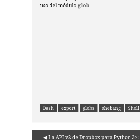
uso del módulo
glob
.
Bash
export
globs
shebang
Shell
La API v2 de Dropbox para Python 3>: