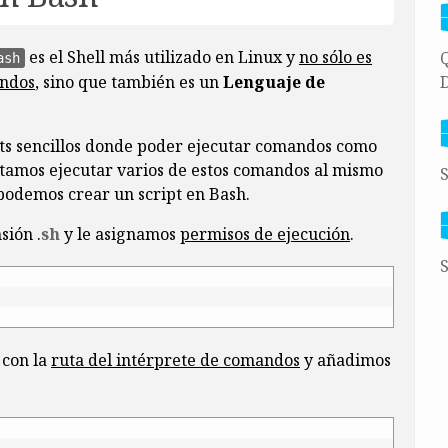
es el Shell más utilizado en Linux y
no sólo es
Q
ash
andos
, sino que también es un
Lenguaje de
D
pts sencillos donde poder ejecutar comandos como
esitamos ejecutar varios de estos comandos al mismo
S
podemos crear un script en Bash.
sión .
sh
y le asignamos
permisos de ejecución
.
S
con la
ruta del intérprete de comandos
y añadimos