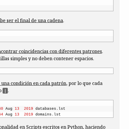
be ser el final de una cadena
.
contrar coincidencias con diferentes patrones
.
llas simples y no deben contener espacios.
 una condición en cada patrón
, por lo que cada
lo
.
|
40
Aug
13
2019
databases
.
lst
44
Aug
13
2019
domains
.
lst
ionalidad en
Scripts escritos en Python
, haciendo