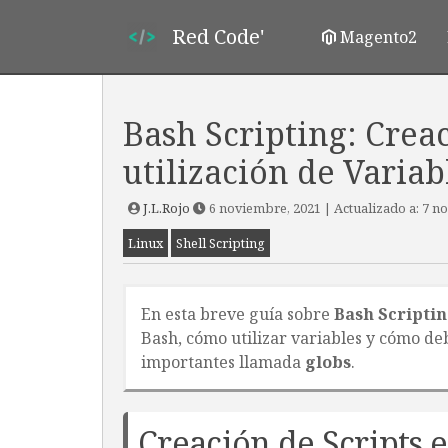
Red Code'
Magento2
Bash Scripting: Creac
utilización de Variab
J.L.Rojo
6 noviembre, 2021
| Actualizado a:
7 n
Linux
Shell Scripting
En esta breve guía sobre
Bash Scripti
Bash, cómo utilizar variables y cómo de
importantes llamada
globs
.
Creación de Scripts 