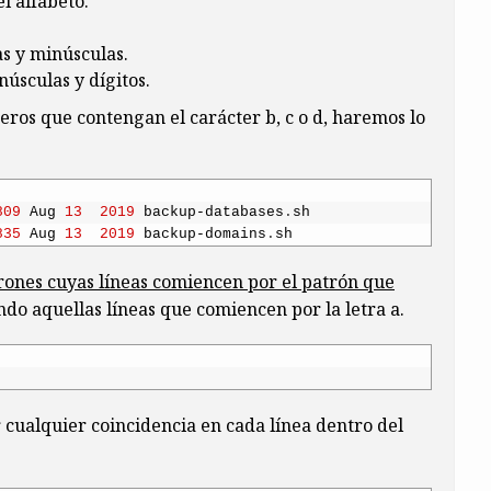
el alfabeto.
as y minúsculas.
núsculas y dígitos.
heros que contengan el carácter b, c o d, haremos lo
809
Aug
13
2019
backup
-
databases
.
sh
835
Aug
13
2019
backup
-
domains
.
sh
rones cuyas líneas comiencen por el patrón que
ndo aquellas líneas que comiencen por la letra a.
cualquier coincidencia en cada línea dentro del