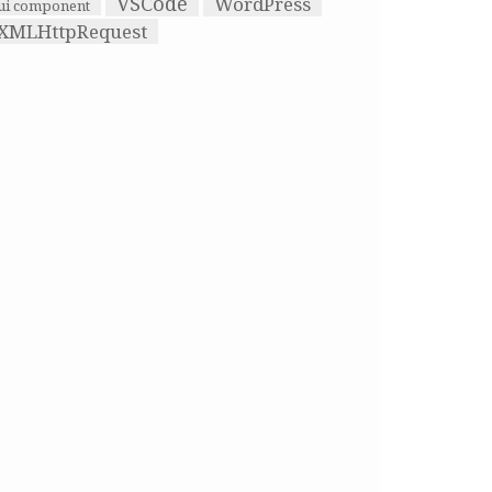
VSCode
WordPress
ui component
XMLHttpRequest