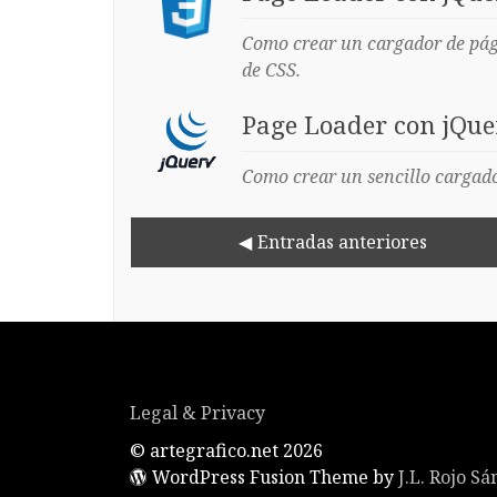
Como crear un cargador de pági
de CSS.
Page Loader con jQue
Como crear un sencillo cargado
Entradas anteriores
Legal & Privacy
© artegrafico.net 2026
WordPress Fusion Theme by
J.L. Rojo S