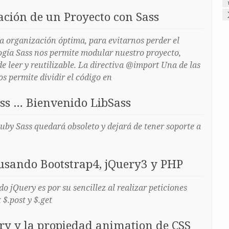
ación de un Proyecto con Sass
a organización óptima, para evitarnos perder el
ogía Sass nos permite modular nuestro proyecto,
de leer y reutilizable. La directiva @import Una de las
s permite dividir el código en
ss … Bienvenido LibSass
uby Sass quedará obsoleto y dejará de tener soporte a
usando Bootstrap4, jQuery3 y PHP
o jQuery es por su sencillez al realizar peticiones
$.post y $.get
ry y la propiedad animation de CSS