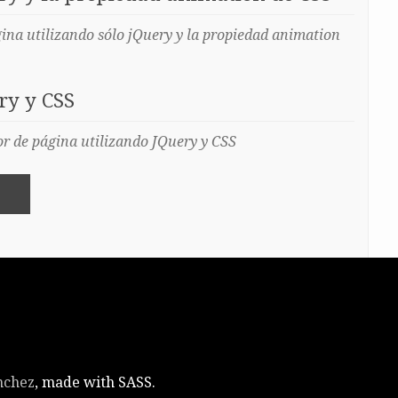
na utilizando sólo jQuery y la propiedad animation
ry y CSS
r de página utilizando JQuery y CSS
ánchez
, made with SASS.