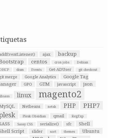
tiquetas
backup
addEventListener()
ajax
Bootstrap
centos
cron jobs
Debian
Get-ADUser
DHCP
dism
Events
git checkout
Google Tag
git merge
Google Analytics
anager
GTM
json
GPO
javascript
magento2
linux
libsass
PHP7
PHP
MySQL
Netbeans
netsh
plesk
qmail
Plesk Obsidian
RegExp
SASS
Shell
serialize()
sfc
Sassy CSS
Shell Script
Ubuntu
slider
sort
themes