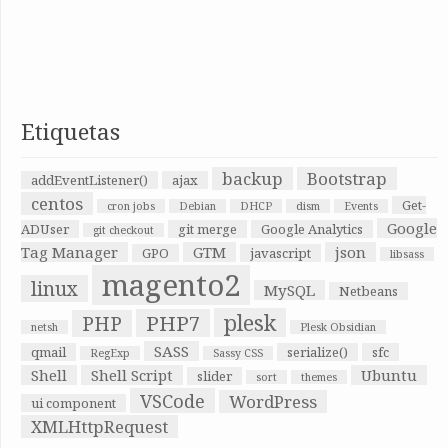
Etiquetas
backup
Bootstrap
addEventListener()
ajax
centos
Get-
cron jobs
Debian
DHCP
dism
Events
Google
ADUser
git merge
Google Analytics
git checkout
Tag Manager
GTM
json
GPO
javascript
libsass
magento2
linux
MySQL
Netbeans
plesk
PHP7
PHP
netsh
Plesk Obsidian
SASS
qmail
serialize()
sfc
RegExp
Sassy CSS
Shell
Shell Script
Ubuntu
slider
sort
themes
VSCode
WordPress
ui component
XMLHttpRequest