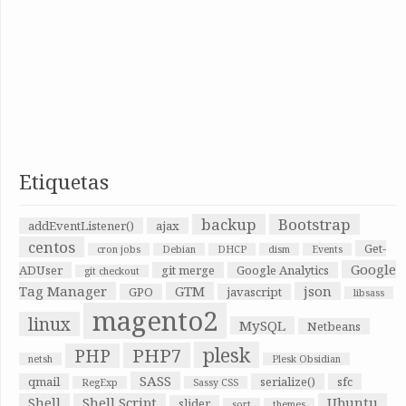
Etiquetas
backup
Bootstrap
addEventListener()
ajax
centos
Get-
cron jobs
Debian
DHCP
dism
Events
Google
ADUser
git merge
Google Analytics
git checkout
Tag Manager
GTM
json
GPO
javascript
libsass
magento2
linux
MySQL
Netbeans
plesk
PHP7
PHP
netsh
Plesk Obsidian
SASS
qmail
serialize()
sfc
RegExp
Sassy CSS
Shell
Shell Script
Ubuntu
slider
sort
themes