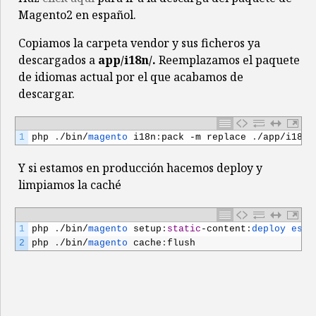
Magento2 en español.
Copiamos la carpeta vendor y sus ficheros ya
descargados a
app/i18n/.
Reemplazamos el paquete
de idiomas actual por el que acabamos de
descargar.
1
php
.
/
bin
/
magento 
i18n
:
pack
-
m
replace
.
/
app
/
i18n
/
Y si estamos en producción hacemos deploy y
limpiamos la caché
1
php
.
/
bin
/
magento 
setup
:
static
-
content
:
deploy 
es_E
2
php
.
/
bin
/
magento 
cache
:
flush