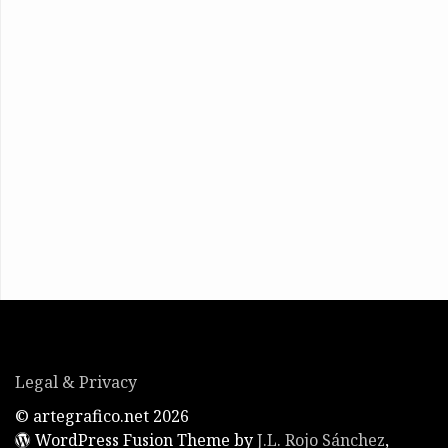
Legal & Privacy
© artegrafico.net 2026
WordPress Fusion Theme by
J.L. Rojo Sánchez
,