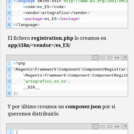
2
<
language 
xmlns
:
xsi
=
"http://www.w3.org/2001/XMLSch
3
<
code
>
es_ES
<
/
code
>
4
<
vendor
>
artegrafico
<
/
vendor
>
5
<
package
>
es_ES
<
/
package
>
6
<
/
language
>
El fichero
registration.php
lo creamos en
app/i18n/<vendor>/es_ES/
1
<
?
php
2
\
Magento
\
Framework
\
Component
\
ComponentRegistrar
:
:
r
3
\
Magento
\
Framework
\
Component
\
ComponentRegistra
4
'artegrafico_es_es'
,
5
__DIR__
6
)
;
Y por último creamos un
composer.json
por si
queremos distribuirlo.
1
{