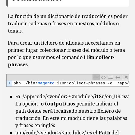
La función de un diccionario de traducción es poder
traducir cadenas o frases en nuestros módulos o
temas.
Para crear un fichero de idiomas necesitamos en
primer lugar coleccionar frases del módulo o tema
por lo que usaremos el comando
i18n:collect-
phrases
1
php
.
/
bin
/
magento 
i18n
:
collect
-
phrases
-
o
.
/
app
/
co
-o
./app/code/<vendor>/<module>/i18n/en_US.csv
La opción
-o (output)
nos permite indicar el
path donde será localizado nuestro fichero de
traducción. En este mi modulo tiene las palabras
y frases en inglés
app/code/<vendor>/<module>/ es el
Path
del