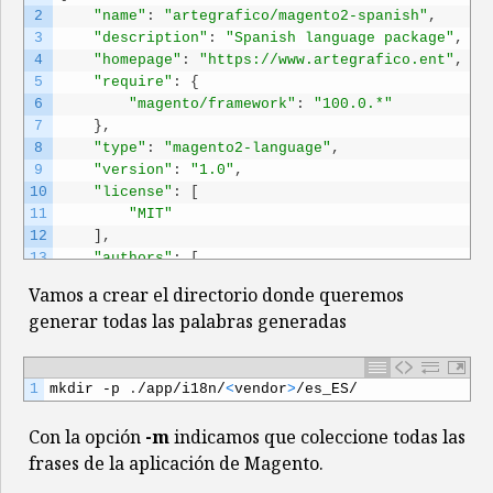
2
"name"
:
"artegrafico/magento2-spanish"
,
3
"description"
:
"Spanish language package"
,
4
"homepage"
:
"https://www.artegrafico.ent"
,
5
"require"
:
{
6
"magento/framework"
:
"100.0.*"
7
}
,
8
"type"
:
"magento2-language"
,
9
"version"
:
"1.0"
,
10
"license"
:
[
11
"MIT"
12
]
,
13
"authors"
:
[
14
{
Vamos a crear el directorio donde queremos
15
"name"
:
"artegrafico"
,
generar todas las palabras generadas
16
"email"
:
"jose@artegrafico.ent"
,
17
"homepage"
:
"https://www.artegrafico.net"
18
"role"
:
"Leader"
1
mkdir
-
p
.
/
app
/
i18n
/
<
vendor
>
/
es_ES
/
19
}
20
]
,
Con la opción
-m
indicamos que coleccione todas las
21
"autoload"
:
{
22
"files"
:
[
frases de la aplicación de Magento.
23
"registration.php"