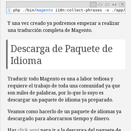
24
]
25
}
1
php
.
/
bin
/
magento 
i18n
:
collect
-
phrases
-
o
.
/
app
/
i1
26
}
Y una vez creado ya podremos empezar a realizar
una traducción completa de Magento.
Descarga de Paquete de
Idioma
Traducir todo Magento es una a labor tediosa y
requiere el trabajo de toda una comunidad ya que
son miles de palabras, por lo que lo suyo es
descargar un paquete de idioma ya preparado.
Veamos como hacerlo de un paquete de idiomas ya
descargado para ahorrarnos tiempo y dinero.
Haz
click aquí
para ir a la descarga del paquete de