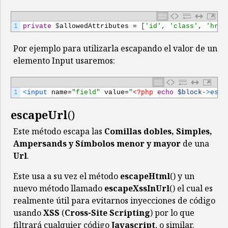
1
private
$
allowedAttributes
=
[
'id'
,
'class'
,
'href
Por ejemplo para utilizarla escapando el valor de un
elemento Input usaremos:
1
<
input 
name
=
"field"
value
=
"
<?php
echo
$block
-
>
esca
escapeUrl
()
Este método escapa las
Comillas dobles, Simples,
Ampersands y Símbolos menor y mayor
de una
Url
.
Este usa a su vez el método
escapeHtml
() y un
nuevo método llamado
escapeXssInUrl
() el cual es
realmente útil para evitarnos inyecciones de código
usando
XSS
(
Cross-Site Scripting
) por lo que
filtrará cualquier código
Javascript
, o similar.