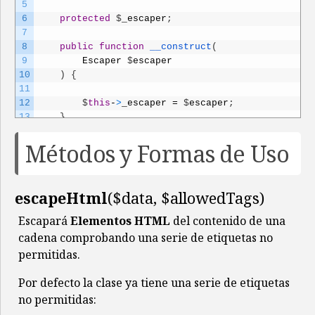
5
6
protected
$
_escaper
;
7
8
public
function
__construct
(
9
Escaper
$
escaper
10
)
{
11
12
$
this
-
>
_escaper
=
$
escaper
;
13
}
14
}
Métodos y Formas de Uso
escapeHtml
($data, $allowedTags)
Escapará
Elementos HTML
del contenido de una
cadena comprobando una serie de etiquetas no
permitidas.
Por defecto la clase ya tiene una serie de etiquetas
no permitidas: