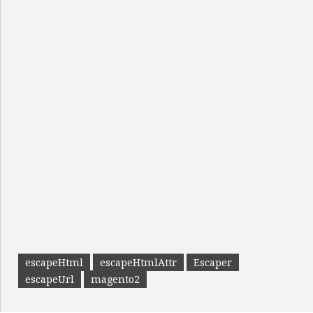
escapeHtml
escapeHtmlAttr
Escaper
escapeUrl
magento2