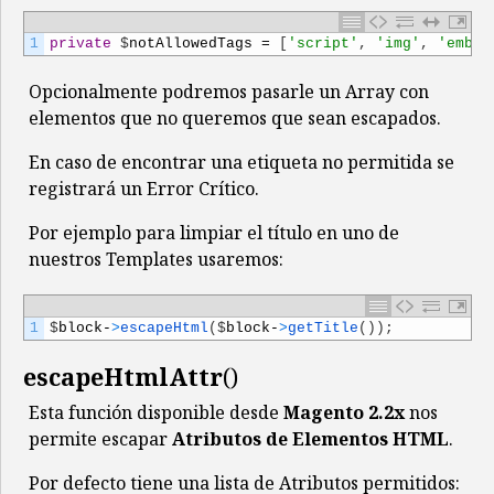
1
private
$
notAllowedTags
=
[
'script'
,
'img'
,
'embed
Opcionalmente podremos pasarle un Array con
elementos que no queremos que sean escapados.
En caso de encontrar una etiqueta no permitida se
registrará un Error Crítico.
Por ejemplo para limpiar el título en uno de
nuestros Templates usaremos:
1
$
block
-
>
escapeHtml
(
$
block
-
>
getTitle
(
)
)
;
escapeHtmlAttr
()
Esta función disponible desde
Magento 2.2x
nos
permite escapar
Atributos de Elementos HTML
.
Por defecto tiene una lista de Atributos permitidos: