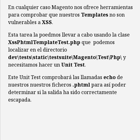
En cualquier caso Magento nos ofrece herramientas
para comprobar que nuestros
Templates
no son
vulnerables a
XSS
.
Esta tarea la poedmos llevar a cabo usando la clase
XssPhtmlTemplateTest.php
que podemos
localizar en el directorio
dev\tests\static\testsuite\Magento\Test\Php\
y
necesitamos hacer un
Unit Test
.
Este Unit Test comprobará las llamadas
echo
de
nuestros nuestros ficheros
.phtml
para así poder
determinar si la salida ha sido correctamente
escapada.