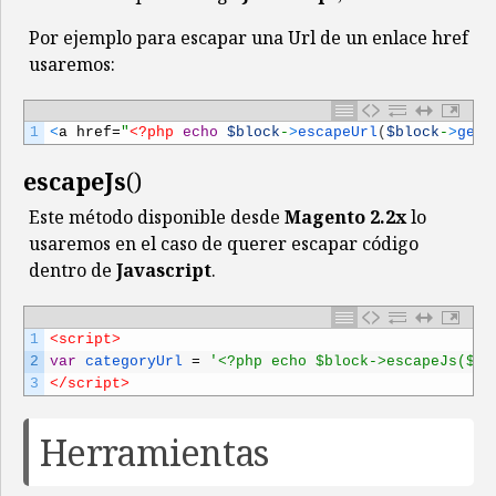
Por ejemplo para escapar una Url de un enlace href
usaremos:
1
<
a
href
=
"
<?php
echo
$block
-
>
escapeUrl
(
$block
-
>
getU
escapeJs
()
Este método disponible desde
Magento 2.2x
lo
usaremos en el caso de querer escapar código
dentro de
Javascript
.
1
<script>
2
var
categoryUrl
=
'<?php echo $block->escapeJs($bl
3
</script>
Herramientas