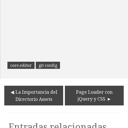
core.editor
git config
La Importancia del
Page Loader con
jQuery y CSS
Directorio Assets
Entradas relacionadas