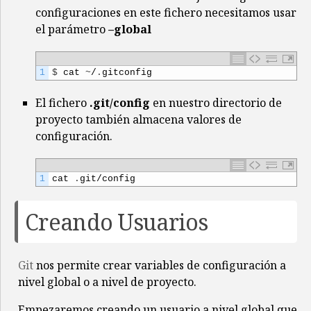
configuraciones en este fichero necesitamos usar
el parámetro
–global
1
$
cat
~
/
.
gitconfig
El fichero
.git/config
en nuestro directorio de
proyecto también almacena valores de
configuración.
1
cat
.
git
/
config
Creando Usuarios
Git
nos permite crear variables de configuración a
nivel global o a nivel de proyecto.
Empezaremos creando un usuario a nivel global que