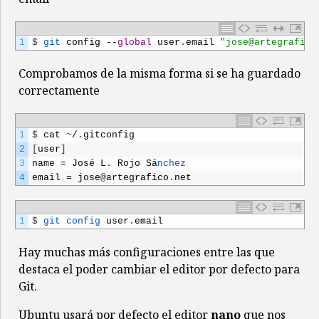
1
$
git 
config
--
global
user
.
email
"jose@artegrafico
Comprobamos de la misma forma si se ha guardado
correctamente
1
$
cat
~
/
.
gitconfig
2
[
user
]
3
name
=
Jos
é
L
.
Rojo
S
á
nchez
4
email
=
jose
@
artegrafico
.
net
1
$
git 
config 
user
.
email
Hay muchas más configuraciones entre las que
destaca el poder cambiar el editor por defecto para
Git.
Ubuntu usará por defecto el editor
nano
que nos