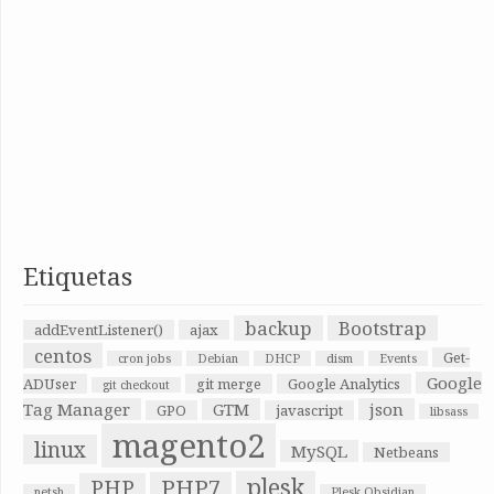
Etiquetas
backup
Bootstrap
addEventListener()
ajax
centos
Get-
cron jobs
Debian
DHCP
dism
Events
Google
ADUser
git merge
Google Analytics
git checkout
Tag Manager
GTM
json
GPO
javascript
libsass
magento2
linux
MySQL
Netbeans
plesk
PHP7
PHP
netsh
Plesk Obsidian