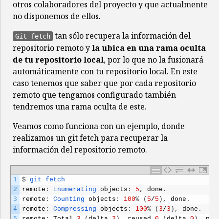
otros colaboradores del proyecto y que actualmente
no disponemos de ellos.
tan sólo recupera la información del
Git fetch
repositorio remoto y
la ubica en una rama oculta
de tu repositorio local
, por lo que no la fusionará
automáticamente con tu repositorio local. En este
caso tenemos que saber que por cada repositorio
remoto que tengamos configurado también
tendremos una rama oculta de este.
Veamos como funciona con un ejemplo, donde
realizamos un git fetch para recuperar la
información del repositorio remoto.
1
$
git 
fetch
2
remote
:
Enumerating 
objects
:
5
,
done
.
3
remote
:
Counting 
objects
:
100
%
(
5
/
5
)
,
done
.
4
remote
:
Compressing 
objects
:
100
%
(
3
/
3
)
,
done
.
5
remote
:
Total
3
(
delta
2
)
,
reused
0
(
delta
0
)
,
pac