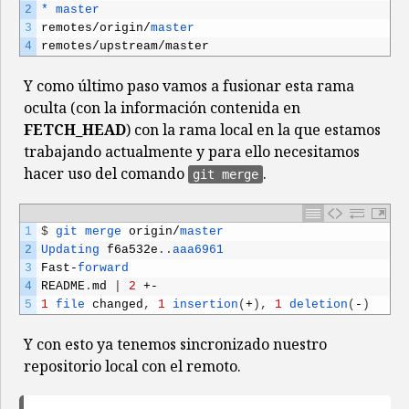
2
*
master
3
remotes
/
origin
/
master
4
remotes
/
upstream
/
master
Y como último paso vamos a fusionar esta rama
oculta (con la información contenida en
FETCH_HEAD
) con la rama local en la que estamos
trabajando actualmente y para ello necesitamos
hacer uso del comando
.
git merge
1
$
git 
merge 
origin
/
master
2
Updating 
f6a532e
.
.
aaa6961
3
Fast
-
forward
4
README
.
md
|
2
+-
5
1
file 
changed
,
1
insertion
(
+
)
,
1
deletion
(
-
)
Y con esto ya tenemos sincronizado nuestro
repositorio local con el remoto.