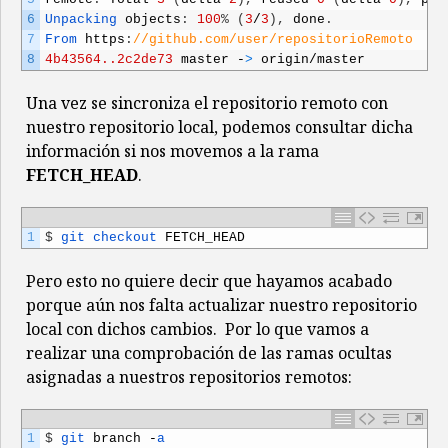
6
Unpacking 
objects
:
100
%
(
3
/
3
)
,
done
.
7
From 
https
:
//github.com/user/repositorioRemoto
8
4b43564..2c2de73
master
-
>
origin
/
master
Una vez se sincroniza el repositorio remoto con
nuestro repositorio local, podemos consultar dicha
información si nos movemos a la rama
FETCH_HEAD
.
1
$
git 
checkout 
FETCH_HEAD
Pero esto no quiere decir que hayamos acabado
porque aún nos falta actualizar nuestro repositorio
local con dichos cambios. Por lo que vamos a
realizar una comprobación de las ramas ocultas
asignadas a nuestros repositorios remotos:
1
$
git 
branch
-
a