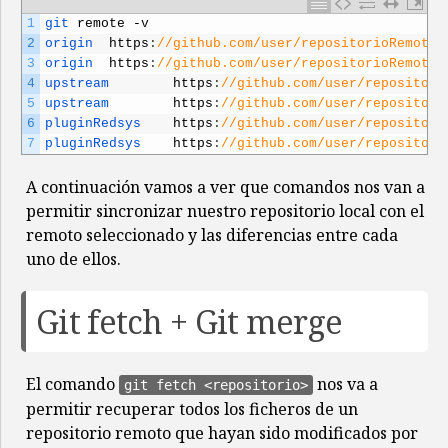
1
git 
remote
-
v
2
origin  
https
:
//github.com/user/repositorioRemoto.
3
origin  
https
:
//github.com/user/repositorioRemoto.
4
upstream        
https
:
//github.com/user/repositori
5
upstream        
https
:
//github.com/user/repositori
6
pluginRedsys    
https
:
//github.com/user/repositori
7
pluginRedsys    
https
:
//github.com/user/repositori
A continuación vamos a ver que comandos nos van a
permitir sincronizar nuestro repositorio local con el
remoto seleccionado y las diferencias entre cada
uno de ellos.
Git fetch + Git merge
El comando
nos va a
git fetch <repositorio>
permitir recuperar todos los ficheros de un
repositorio remoto que hayan sido modificados por