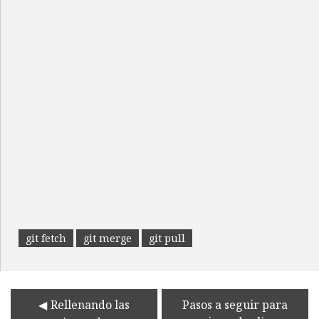
git fetch
git merge
git pull
Rellenando las
Pasos a seguir para