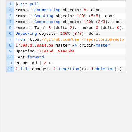
1
$
git 
pull
2
remote
:
Enumerating 
objects
:
5
,
done
.
3
remote
:
Counting 
objects
:
100
%
(
5
/
5
)
,
done
.
4
remote
:
Compressing 
objects
:
100
%
(
3
/
3
)
,
done
.
5
remote
:
Total
3
(
delta
2
)
,
reused
0
(
delta
0
)
,
pa
6
Unpacking 
objects
:
100
%
(
3
/
3
)
,
done
.
7
From 
https
:
//github.com/user/repositorioRemoto
8
1719a5d..9aa45ba
master
-
>
origin
/
master
9
Updating
1719a5d..9aa45ba
10
Fast
-
forward
11
README
.
md
|
2
+-
12
1
file 
changed
,
1
insertion
(
+
)
,
1
deletion
(
-
)