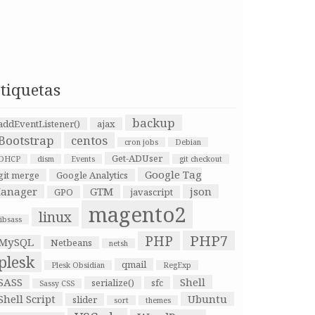
tiquetas
backup
addEventListener()
ajax
Bootstrap
centos
cron jobs
Debian
Get-ADUser
DHCP
dism
Events
git checkout
Google Tag
git merge
Google Analytics
anager
GTM
json
GPO
javascript
magento2
linux
libsass
PHP7
PHP
MySQL
Netbeans
netsh
plesk
qmail
Plesk Obsidian
RegExp
SASS
Shell
serialize()
sfc
Sassy CSS
Shell Script
Ubuntu
slider
sort
themes