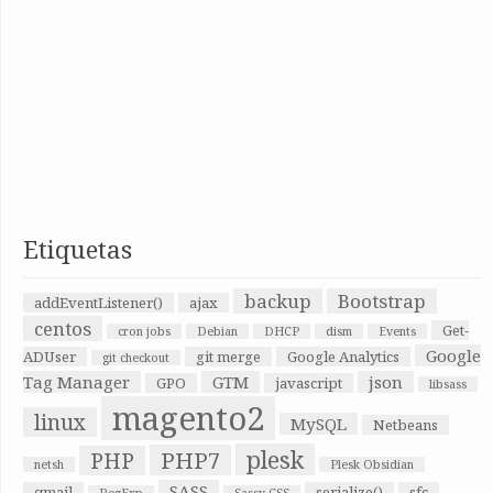
Etiquetas
backup
Bootstrap
addEventListener()
ajax
centos
Get-
cron jobs
Debian
DHCP
dism
Events
Google
ADUser
git merge
Google Analytics
git checkout
Tag Manager
GTM
json
GPO
javascript
libsass
magento2
linux
MySQL
Netbeans
plesk
PHP7
PHP
netsh
Plesk Obsidian
SASS
qmail
serialize()
sfc