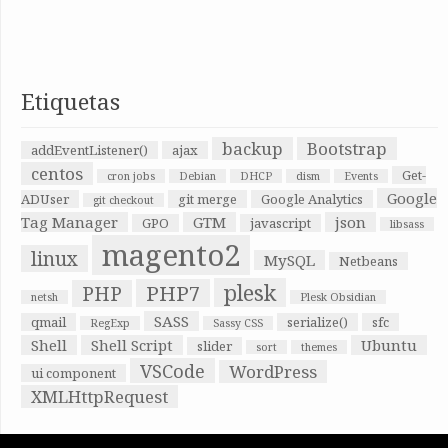
Etiquetas
backup
Bootstrap
addEventListener()
ajax
centos
Get-
cron jobs
Debian
DHCP
dism
Events
Google
ADUser
git merge
Google Analytics
git checkout
Tag Manager
GTM
json
GPO
javascript
libsass
magento2
linux
MySQL
Netbeans
plesk
PHP7
PHP
netsh
Plesk Obsidian
SASS
qmail
serialize()
sfc
RegExp
Sassy CSS
Shell
Shell Script
Ubuntu
slider
sort
themes
VSCode
WordPress
ui component
XMLHttpRequest