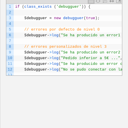
1
if
(
class_exists
(
'debugguer'
)
)
{
2
3
$
debugguer
=
new
debugguer
(
true
)
;
4
5
// errores por defecto de nivel 0
6
$
debugguer
-
>
log
(
"Se ha producido un error1 ..
7
8
// errores personalizados de nivel 3
9
$
debugguer
-
>
log
(
"Se ha producido un error2 ..
10
$
debugguer
-
>
log
(
"Pedido inferior a 5€ ..."
,
"
11
$
debugguer
-
>
log
(
"Se ha producido un error crí
12
$
debugguer
-
>
log
(
"No se pudo conectar con la B
13
14
// errores de nivel 1
15
debugguer
-
>
log_to_mail
(
"La conexión hacia la 
16
17
}