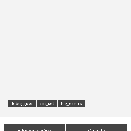
debugguer
ini_set
log_errors
Exportación e
Guía de