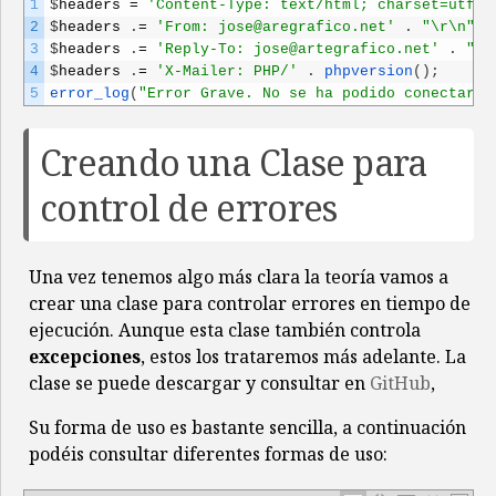
1
$
headers
=
'Content-Type: text/html; charset=utf-8
2
$
headers
.
=
'From: jose@aregrafico.net'
.
"\r\n"
;
3
$
headers
.
=
'Reply-To: jose@artegrafico.net'
.
"\r
4
$
headers
.
=
'X-Mailer: PHP/'
.
phpversion
(
)
;
5
error_log
(
"Error Grave. No se ha podido conectar c
Creando una Clase para
control de errores
Una vez tenemos algo más clara la teoría vamos a
crear una clase para controlar errores en tiempo de
ejecución. Aunque esta clase también controla
excepciones
, estos los trataremos más adelante. La
clase se puede descargar y consultar en
GitHub
,
Su forma de uso es bastante sencilla, a continuación
podéis consultar diferentes formas de uso: