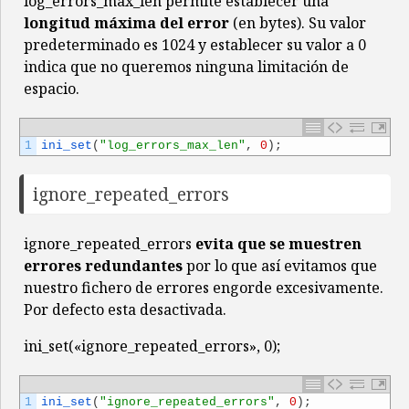
log_errors_max_len permite establecer una
longitud máxima del error
(en bytes). Su valor
predeterminado es 1024 y establecer su valor a 0
indica que no queremos ninguna limitación de
espacio.
1
ini_set
(
"log_errors_max_len"
,
0
)
;
ignore_repeated_errors
ignore_repeated_errors
evita que se muestren
errores redundantes
por lo que así evitamos que
nuestro fichero de errores engorde excesivamente.
Por defecto esta desactivada.
ini_set(«ignore_repeated_errors», 0);
1
ini_set
(
"ignore_repeated_errors"
,
0
)
;