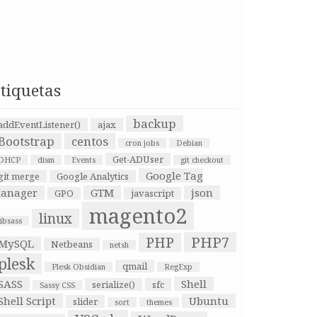
tiquetas
backup
addEventListener()
ajax
Bootstrap
centos
cron jobs
Debian
Get-ADUser
DHCP
dism
Events
git checkout
Google Tag
git merge
Google Analytics
anager
GTM
json
GPO
javascript
magento2
linux
libsass
PHP7
PHP
MySQL
Netbeans
netsh
plesk
qmail
Plesk Obsidian
RegExp
SASS
Shell
serialize()
sfc
Sassy CSS
Shell Script
Ubuntu
slider
sort
themes