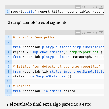
1
report
.
build
(
[
report_title
,
report_table
,
report_c
El script completo es el siguiente:
1
#! /usr/bin/env python3
2
3
from 
reportlab
.
platypus 
import 
SimpleDocTemplate 
4
report
=
SimpleDocTemplate
(
"./tmp/report.pdf"
)
5
from 
reportlab
.
platypus 
import 
Paragraph
,
Spacer
,
6
7
# Estilos (por defecto el que trae reportlab)
8
from 
reportlab
.
lib
.
styles 
import 
getSampleStyleSh
9
styles
=
getSampleStyleSheet
(
)
10
11
# Colores
12
from 
reportlab
.
lib 
import 
colors
13
14
# Gráficas
Y el resultado final sería algo parecido a esto:
15
from 
reportlab
.
graphics
.
shapes 
import 
Drawing 