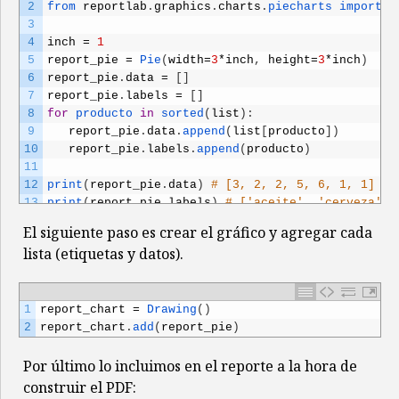
2
from 
reportlab
.
graphics
.
charts
.
piecharts 
import 
P
3
4
inch
=
1
5
report_pie
=
Pie
(
width
=
3
*
inch
,
height
=
3
*
inch
)
6
report_pie
.
data
=
[
]
7
report_pie
.
labels
=
[
]
8
for
producto 
in
sorted
(
list
)
:
9
report_pie
.
data
.
append
(
list
[
producto
]
)
10
report_pie
.
labels
.
append
(
producto
)
11
12
print
(
report_pie
.
data
)
# [3, 2, 2, 5, 6, 1, 1]
13
print
(
report_pie
.
labels
)
# ['aceite', 'cerveza', 
El siguiente paso es crear el gráfico y agregar cada
lista (etiquetas y datos).
1
report_chart
=
Drawing
(
)
2
report_chart
.
add
(
report_pie
)
Por último lo incluimos en el reporte a la hora de
construir el PDF: