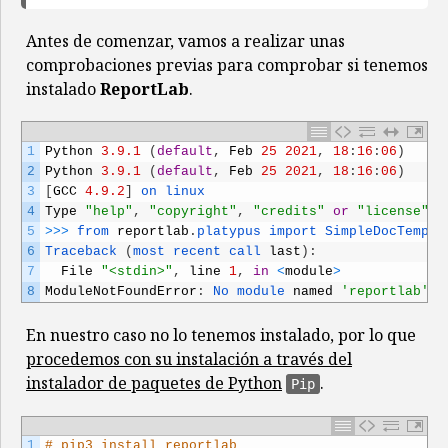
Antes de comenzar, vamos a realizar unas
comprobaciones previas para comprobar si tenemos
instalado
ReportLab
.
1
Python
3.9.1
(
default
,
Feb
25
2021
,
18
:
16
:
06
)
2
Python
3.9.1
(
default
,
Feb
25
2021
,
18
:
16
:
06
)
3
[
GCC
4.9.2
]
on 
linux
4
Type
"help"
,
"copyright"
,
"credits"
or
"license"
f
5
>
>
>
from 
reportlab
.
platypus 
import 
SimpleDocTempla
6
Traceback
(
most 
recent 
call 
last
)
:
7
File
"<stdin>"
,
line
1
,
in
<
module
>
8
ModuleNotFoundError
:
No 
module 
named
'reportlab'
En nuestro caso no lo tenemos instalado, por lo que
procedemos con su instalación a través del
instalador de paquetes de Python
.
Pip
1
# pip3 install reportlab