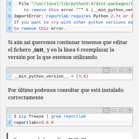
4
File
"/usr/local/lib/python3.4/dist-packages/rep
5
to
remove 
this
error
.
""
"
%
(
__min_python_versi
6
ImportError
:
reportlab 
requires 
Python
2.7
+
or
3.6
7
If
you 
want 
to
try
with 
other 
python 
versions 
edit
8
to
remove 
this
error
.
Si aún así queremos continuar tenemos que editar
el fichero
_init_
y en la línea 6 reemplazar la
versión por la que estemos utilizando.
1
__min_python_version__
=
(
3
,
6
)
Por último podemos consultar que está instalado
correctamente
1
$
pip 
freeze
|
grep 
reportlab
2
reportlab
==
3.6.9