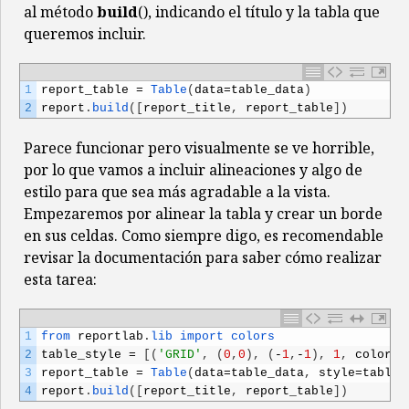
al método
build
(), indicando el título y la tabla que
queremos incluir.
1
report_table
=
Table
(
data
=
table_data
)
2
report
.
build
(
[
report_title
,
report_table
]
)
Parece funcionar pero visualmente se ve horrible,
por lo que vamos a incluir alineaciones y algo de
estilo para que sea más agradable a la vista.
Empezaremos por alinear la tabla y crear un borde
en sus celdas. Como siempre digo, es recomendable
revisar la documentación para saber cómo realizar
esta tarea:
1
from 
reportlab
.
lib 
import 
colors
2
table_style
=
[
(
'GRID'
,
(
0
,
0
)
,
(
-
1
,
-
1
)
,
1
,
colors
.
3
report_table
=
Table
(
data
=
table_data
,
style
=
table_
4
report
.
build
(
[
report_title
,
report_table
]
)