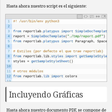
Hasta ahora nuestro script es el siguiente:
1
#! /usr/bin/env python3
2
3
from 
reportlab
.
platypus 
import 
SimpleDocTemplate 
4
report
=
SimpleDocTemplate
(
"./tmp/report.pdf"
)
5
from 
reportlab
.
platypus 
import 
Paragraph
,
Spacer
,
6
7
# Estilos (por defecto el que trae reportlab)
8
from 
reportlab
.
lib
.
styles 
import 
getSampleStyleSh
9
styles
=
getSampleStyleSheet
(
)
10
11
# otros módulos
12
from 
reportlab
.
lib 
import 
colors
13
14
# título del documento
Incluyendo Gráficas
15
report_title
=
Paragraph
(
"Mi lista de la compra"
,
16
17
# Nuestra lista de la compra
18
list
=
{
Hasta ahora nuestro documento PDF, se compone de
19
"leche"
:
5
,