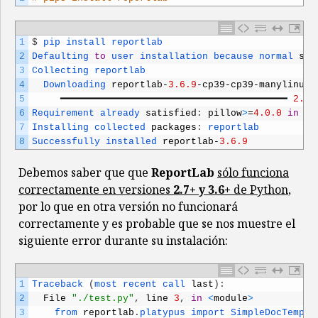
1
$
pip 
install 
reportlab
2
Defaulting 
to
user 
installation 
because 
normal 
sit
3
Collecting 
reportlab
4
Downloading 
reportlab
-
3.6.9
-
cp39
-
cp39
-
manylinux_
5
━━━━━━━━━━━━━━━━━━━━━━━━━━━━━━━━━━━━━━━━
2.8
/
6
Requirement 
already 
satisfied
:
pillow
>
=
4.0.0
in
/
u
7
Installing 
collected 
packages
:
reportlab
8
Successfully 
installed 
reportlab
-
3.6.9
Debemos saber que que
ReportLab
sólo funciona
correctamente en versiones
2.7+ y 3.6+
de Python
,
por lo que en otra versión no funcionará
correctamente y es probable que se nos muestre el
siguiente error durante su instalación:
1
Traceback
(
most 
recent 
call 
last
)
:
2
File
"./test.py"
,
line
3
,
in
<
module
>
3
from 
reportlab
.
platypus 
import 
SimpleDocTempla