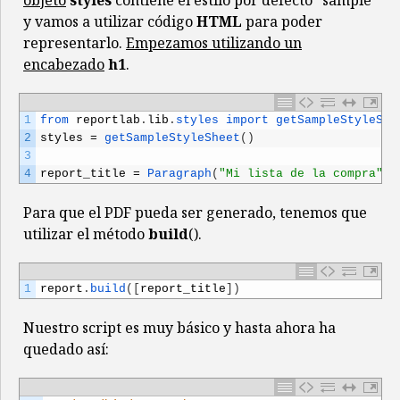
objeto
styles
contiene el estilo por defecto “sample”
y vamos a utilizar código
HTML
para poder
representarlo.
Empezamos utilizando un
encabezado
h1
.
1
from 
reportlab
.
lib
.
styles 
import 
getSampleStyleShe
2
styles
=
getSampleStyleSheet
(
)
3
4
report_title
=
Paragraph
(
"Mi lista de la compra"
,
Para que el PDF pueda ser generado, tenemos que
utilizar el método
build
().
1
report
.
build
(
[
report_title
]
)
Nuestro script es muy básico y hasta ahora ha
quedado así: