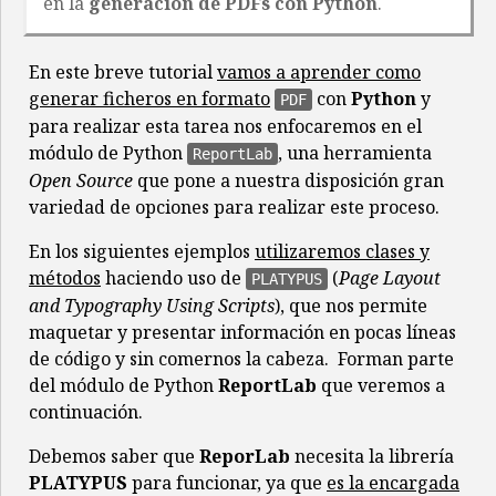
en la
generación de PDFs con Python
.
En este breve tutorial
vamos a aprender como
generar ficheros en formato
con
Python
y
PDF
para realizar esta tarea nos enfocaremos en el
módulo de Python
, una herramienta
ReportLab
Open Source
que pone a nuestra disposición gran
variedad de opciones para realizar este proceso.
En los siguientes ejemplos
utilizaremos clases y
métodos
haciendo uso de
(
Page Layout
PLATYPUS
and Typography Using Scripts
), que nos permite
maquetar y presentar información en pocas líneas
de código y sin comernos la cabeza. Forman parte
del módulo de Python
ReportLab
que veremos a
continuación.
Debemos saber que
ReporLab
necesita la librería
PLATYPUS
para funcionar, ya que
es la encargada