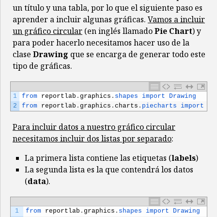
un título y una tabla, por lo que el siguiente paso es
20
"galletas"
:
2
,
aprender a incluir algunas gráficas.
Vamos a incluir
21
"aceite"
:
3
,
22
"manzanas"
:
6
,
un gráfico circular
(en inglés llamado
Pie Chart
) y
23
"queso"
:
1
,
para poder hacerlo necesitamos hacer uso de la
24
"vino"
:
1
,
clase
Drawing
que se encarga de generar todo este
25
"cerveza"
:
2
tipo de gráficas.
26
}
27
28
# generando la lista de listas
29
table_data
=
[
]
1
from 
reportlab
.
graphics
.
shapes 
import 
Drawing
30
for
k
,
v
in
list
.
items
(
)
:
2
from 
reportlab
.
graphics
.
charts
.
piecharts 
import 
Pi
31
table_data
.
append
(
[
k
,
v
]
)
32
Para incluir datos a nuestro gráfico circular
33
# borde de tabla y alineación
necesitamos incluir dos listas por separado
:
34
table_style
=
[
(
'GRID'
,
(
0
,
0
)
,
(
-
1
,
-
1
)
,
1
,
colors
35
report_table
=
Table
(
data
=
table_data
,
style
=
table
La primera lista contiene las etiquetas (
labels
)
36
La segunda lista es la que contendrá los datos
37
# generamos el pdf
(
data
).
38
report
.
build
(
[
report_title
,
report_table
]
)
1
from 
reportlab
.
graphics
.
shapes 
import 
Drawing