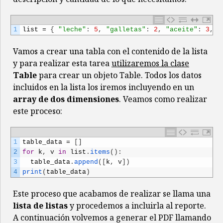
1
list
=
{
"leche"
:
5
,
"galletas"
:
2
,
"aceite"
:
3
,
"
Vamos a crear una tabla con el contenido de la lista
y para realizar esta tarea
utilizaremos la clase
Table
para crear un objeto Table. Todos los datos
incluidos en la lista los iremos incluyendo en un
array de dos dimensiones
. Veamos como realizar
este proceso:
1
table_data
=
[
]
2
for
k
,
v
in
list
.
items
(
)
:
3
table_data
.
append
(
[
k
,
v
]
)
4
print
(
table_data
)
Este proceso que acabamos de realizar se llama una
lista de listas
y procedemos a incluirla al reporte.
A continuación volvemos a generar el PDF llamando