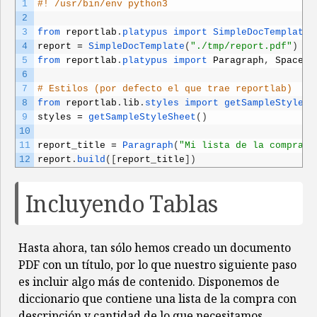
1
#! /usr/bin/env python3
2
3
from 
reportlab
.
platypus 
import 
SimpleDocTemplate 
4
report
=
SimpleDocTemplate
(
"./tmp/report.pdf"
)
5
from 
reportlab
.
platypus 
import 
Paragraph
,
Spacer
,
6
7
# Estilos (por defecto el que trae reportlab)
8
from 
reportlab
.
lib
.
styles 
import 
getSampleStyleSh
9
styles
=
getSampleStyleSheet
(
)
10
11
report_title
=
Paragraph
(
"Mi lista de la compra"
,
12
report
.
build
(
[
report_title
]
)
Incluyendo Tablas
Hasta ahora, tan sólo hemos creado un documento
PDF con un título, por lo que nuestro siguiente paso
es incluir algo más de contenido. Disponemos de
diccionario que contiene una lista de la compra con
descripción y cantidad de lo que necesitamos.