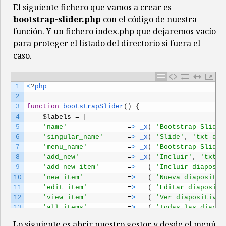
14
define
(
'BOOTSTRAP_SLIDER_PLUGIN_DIR'
,
plugin_dir
El siguiente fichero que vamos a crear es
15
bootstrap-slider.php
con el código de nuestra
16
if
(
is_admin
(
)
|
|
(
defined
(
'WP_CLI'
)
&& WP_CL
función. Y un fichero index.php que dejaremos vacío
17
    require_once( BOOTSTRAP_SLIDER_PLUGIN_DIR . '
18
add_action
(
'init'
,
'bootstrapSlider'
)
;
para proteger el listado del directorio si fuera el
19
}
caso.
1
<
?
php
2
3
function
bootstrapSlider
(
)
{
4
$
labels
=
[
5
'name'
=
>
_x
(
'Bootstrap Slider
6
'singular_name'
=
>
_x
(
'Slide'
,
'txt-dom
7
'menu_name'
=
>
_x
(
'Bootstrap Slider
8
'add_new'
=
>
_x
(
'Incluir'
,
'txt-d
9
'add_new_item'
=
>
__
(
'Incluir diaposit
10
'new_item'
=
>
__
(
'Nueva diapositiv
11
'edit_item'
=
>
__
(
'Editar diapositi
12
'view_item'
=
>
__
(
'Ver diapositiva'
13
'all_items'
=
>
__
(
'Todas las diapos
14
'featured_image'
=
>
__
(
'Imagen destacada
Lo siguiente es abrir nuestro gestor y desde el menú