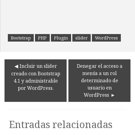
38
// Podremos usar esta función para themes y p
39
// Cuidado con usar palabras reservadas por W
40
// Los argumentos son el tipo de post que que
41
// - El tipo de post sin mayusculas, simbolos
42
// - argumentos (array)
43
// https://codex.wordpress.org/Function_Refer
Bootstrap
PHP
Plugin
slider
WordPress
44
register_post_type
(
'slider'
,
$
args
)
;
45
}
Incluir un slider
Denegar el acceso a
menús a un rol
creado con Bootstrap
determinado de
4.1 y administrable
usuario en
por WordPress.
WordPress
Entradas relacionadas