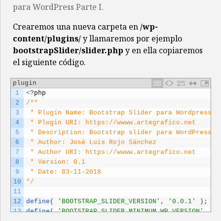
para WordPress Parte I.
Crearemos una nueva carpeta en
/wp-
content/plugins/
y llamaremos por ejemplo
bootstrapSlider/slider.php
y en ella copiaremos
el siguiente código.
plugin
1
<
?
php
2
/**
3
 * Plugin Name: Bootstrap Slider para Wordpress
4
 * Plugin URI: https://wwww.artegrafico.net
5
 * Description: Bootstrap slider para WordPress, 
6
 * Author: José Luis Rojo Sánchez
7
 * Author URI: https://wwww.artegrafico.net
8
 * Version: 0.1
9
 * Date: 03-11-2018
10
*/
11
12
define
(
'BOOTSTRAP_SLIDER_VERSION'
,
'0.0.1'
)
;
13
define
(
'BOOTSTRAP_SLIDER_MINIMUM_WP_VERSION'
,
'4