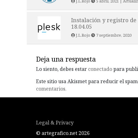
J.L.Rojo
5 abril, 2021
| Actuali
Instalación y registro d
18.04.05
J.L.Rojo
7 septiembre, 2020
Deja una respuesta
Lo siento, debes estar
conectado
para publi
Este sitio usa Akismet para reducir el spam
comentarios.
Legal & Privacy
© artegrafico.net 2026