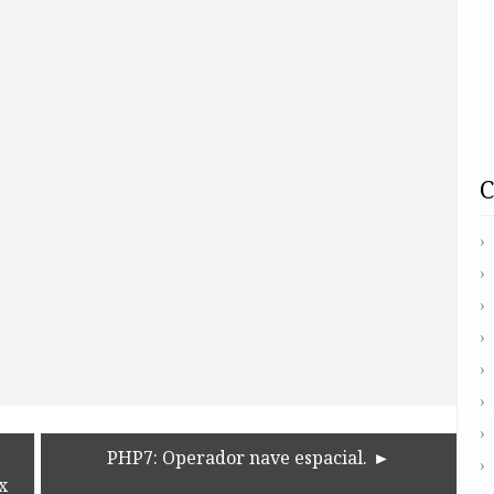
PHP7: Operador nave espacial.
x