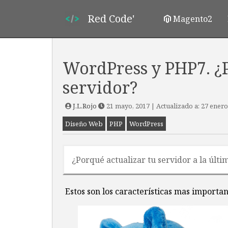
Red Code'
Magento2
WordPress y PHP7. ¿P
servidor?
J.L.Rojo
21 mayo, 2017
| Actualizado a:
27 enero
Diseño Web
PHP
WordPress
¿Porqué actualizar tu servidor a la úl
Estos son los características mas importa