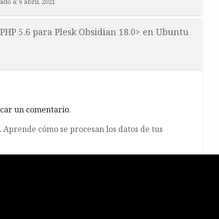
zado a:
6 abril, 2021
e PHP 5.6 para Plesk Obsidian 18.0> en Ubuntu
car un comentario.
.
Aprende cómo se procesan los datos de tus