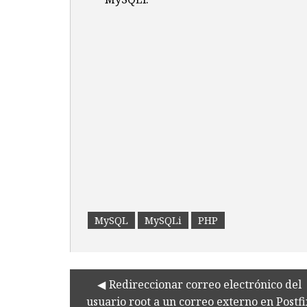
MySQL
MySQLi
PHP
Redireccionar correo electrónico del
usuario root a un correo externo en Postfi