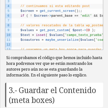
3
4
// continuamos si esta editando post
5
$screen
=
get_current_screen
(
)
;
;
6
if
(
!
$screen
-
>
parent_base
==
'edit'
&& $scr
7
8
// valores rescatados de la tabla wp_postmeta
9
$values
=
get_post_custom
(
$post
-
>
ID
)
;
10
$text
=
isset
(
$values
[
'campo_texto_prueba'
]
11
$coautores
=
maybe_unserialize
(
$values
[
'coaut
12
13
// usaremos un meta_box_nonce para guardar la
14
wp_nonce_field
(
'coautores'
,
'meta_box_nonce'
Si comprobamos el código que hemos incluido hasta
15
hora podremos ver que se están mostrando los
16
$query_users
=
[
autores pero aún no se esta guardando la
17
'fields'
=
>
'all'
,
18
'order'
=
>
'asc'
,
información. En el siguiente paso lo explico.
19
'role'
=
>
'author'
20
]
;
3.- Guardar el Contenido
21
$users
=
get_users
(
$query_users
)
;
// https:
22
(meta boxes)
23
<
div 
class
=
"form-group"
>
24
<
label
>
Coautores
:
<
/
label
>
25
<
select 
name
=
"coautores[]"
id
=
"coautores"