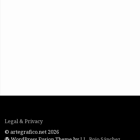
Legal & Privacy
© artegrafico.net 2026
WordPress Fusion Theme by
J.L. Rojo Sánchez
,