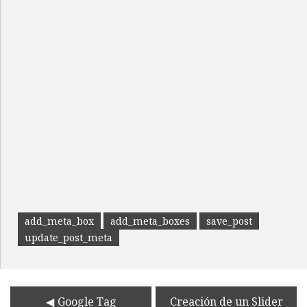
add_meta_box
add_meta_boxes
save_post
update_post_meta
Google Tag
Creación de un Slider