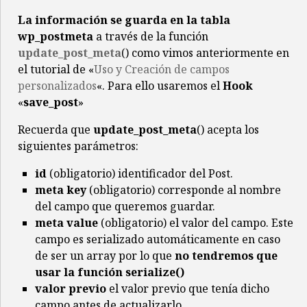
26
foreach
(
$users
as
$user
)
{
La información se guarda en la tabla
27
(
in_array
(
$user
-
>
ID
,
$coautores
)
)
?
$
wp_postmeta
a través de la función
28
<
option 
value
=
"
<?php
echo
$user
-
>
ID
;
update_post_meta
() como vimos anteriormente en
29
}
?>
<
/
select
>
el tutorial de «
30
<
/
div
>
<
Uso y Creación de campos
?
php
31
personalizados
«. Para ello usaremos el
Hook
32
}
«
save_post
»
Recuerda que
update_post_meta
() acepta los
siguientes parámetros:
id
(obligatorio) identificador del Post.
meta key
(obligatorio) corresponde al nombre
del campo que queremos guardar.
meta value
(obligatorio) el valor del campo. Este
campo es serializado automáticamente en caso
de ser un array por lo que
no tendremos que
usar la función serialize()
valor previo
el valor previo que tenía dicho
campo antes de actualizarlo.