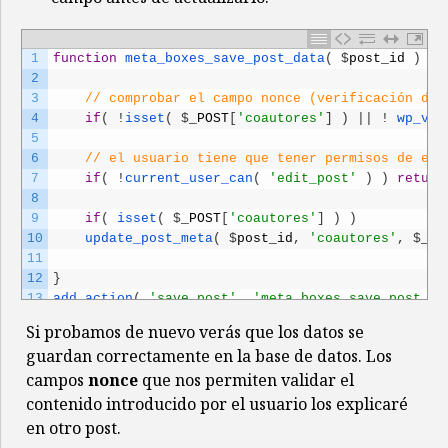
1
function
meta_boxes_save_post_data
(
$
post_id
)
{
2
3
// comprobar el campo nonce (verificación de 
4
if
(
!
isset
(
$
_POST
[
'coautores'
]
)
|
|
!
wp_ver
5
6
// el usuario tiene que tener permisos de edi
7
if
(
!
current_user_can
(
'edit_post'
)
)
return
8
9
if
(
isset
(
$
_POST
[
'coautores'
]
)
)
10
update_post_meta
(
$
post_id
,
'coautores'
,
$
_PO
11
12
}
13
add_action
(
'save_post'
,
'meta_boxes_save_post_da
Si probamos de nuevo verás que los datos se
guardan correctamente en la base de datos. Los
campos
nonce
que nos permiten validar el
contenido introducido por el usuario los explicaré
en otro post.