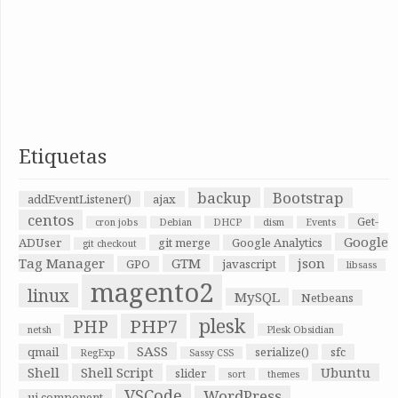
Etiquetas
backup
Bootstrap
addEventListener()
ajax
centos
Get-
cron jobs
Debian
DHCP
dism
Events
Google
ADUser
git merge
Google Analytics
git checkout
Tag Manager
GTM
json
GPO
javascript
libsass
magento2
linux
MySQL
Netbeans
plesk
PHP7
PHP
netsh
Plesk Obsidian
SASS
qmail
serialize()
sfc
RegExp
Sassy CSS
Shell
Shell Script
Ubuntu
slider
sort
themes
VSCode
WordPress
ui component