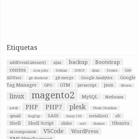
Etiquetas
backup
Bootstrap
addEventListener()
ajax
centos
Get-
cron jobs
Debian
DHCP
dism
Events
Google
ADUser
git merge
Google Analytics
git checkout
Tag Manager
GTM
json
GPO
javascript
libsass
magento2
linux
MySQL
Netbeans
plesk
PHP7
PHP
netsh
Plesk Obsidian
SASS
qmail
serialize()
sfc
RegExp
Sassy CSS
Shell
Shell Script
Ubuntu
slider
sort
themes
VSCode
WordPress
ui component
XMLHttpRequest