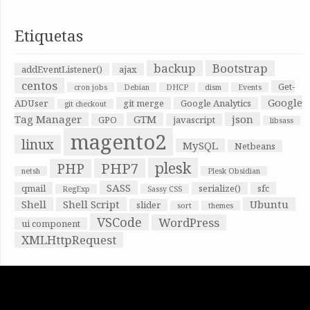
Etiquetas
backup
Bootstrap
addEventListener()
ajax
centos
Get-
cron jobs
Debian
DHCP
dism
Events
Google
ADUser
git merge
Google Analytics
git checkout
Tag Manager
GTM
json
GPO
javascript
libsass
magento2
linux
MySQL
Netbeans
plesk
PHP7
PHP
netsh
Plesk Obsidian
SASS
qmail
serialize()
sfc
RegExp
Sassy CSS
Shell
Shell Script
Ubuntu
slider
sort
themes
VSCode
WordPress
ui component
XMLHttpRequest