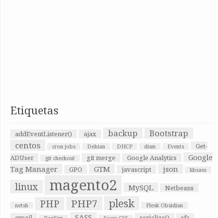
Etiquetas
backup
Bootstrap
addEventListener()
ajax
centos
Get-
cron jobs
Debian
DHCP
dism
Events
Google
ADUser
git merge
Google Analytics
git checkout
Tag Manager
GTM
json
GPO
javascript
libsass
magento2
linux
MySQL
Netbeans
plesk
PHP7
PHP
netsh
Plesk Obsidian
SASS
qmail
serialize()
sfc