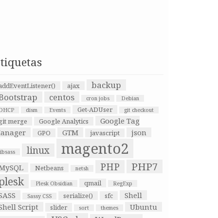
tiquetas
backup
addEventListener()
ajax
Bootstrap
centos
cron jobs
Debian
Get-ADUser
DHCP
dism
Events
git checkout
Google Tag
git merge
Google Analytics
anager
GTM
json
GPO
javascript
magento2
linux
libsass
PHP7
PHP
MySQL
Netbeans
netsh
plesk
qmail
Plesk Obsidian
RegExp
SASS
Shell
serialize()
sfc
Sassy CSS
Shell Script
Ubuntu
slider
sort
themes