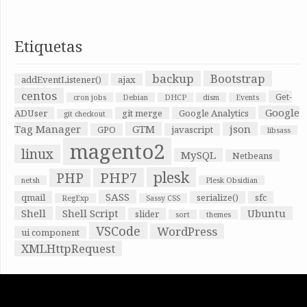
Etiquetas
backup
Bootstrap
addEventListener()
ajax
centos
Get-
cron jobs
Debian
DHCP
dism
Events
Google
ADUser
git merge
Google Analytics
git checkout
Tag Manager
GTM
json
GPO
javascript
libsass
magento2
linux
MySQL
Netbeans
plesk
PHP7
PHP
netsh
Plesk Obsidian
SASS
qmail
serialize()
sfc
RegExp
Sassy CSS
Shell
Shell Script
Ubuntu
slider
sort
themes
VSCode
WordPress
ui component
XMLHttpRequest