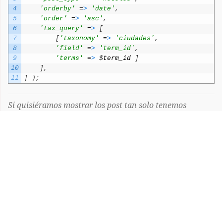
4
'orderby'
=
>
'date'
,
5
'order'
=
>
'asc'
,
6
'tax_query'
=
>
[
7
[
'taxonomy'
=
>
'ciudades'
,
8
'field'
=
>
'term_id'
,
9
'terms'
=
>
$
term_id
]
10
]
,
11
]
)
;
Si quisiéramos mostrar los post tan solo tenemos