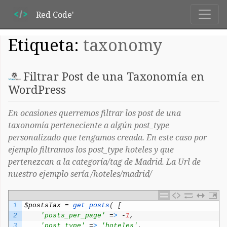
Red Code'
Etiqueta:
taxonomy
Filtrar Post de una Taxonomía en
WordPress
En ocasiones querremos filtrar los post de una
taxonomía perteneciente a algún post_type
personalizado que tengamos creada. En este caso por
ejemplo filtramos los post_type hoteles y que
pertenezcan a la categoría/tag de Madrid. La Url de
nuestro ejemplo sería /hoteles/madrid/
1
$
postsTax
=
get_posts
(
[
2
'posts_per_page'
=
>
-
1
,
3
'post_type'
=
>
'hoteles'
,