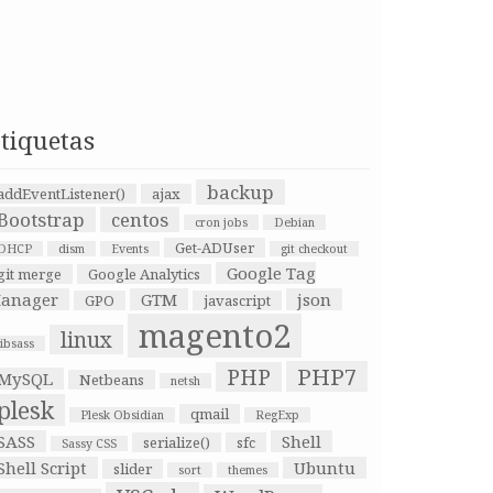
tiquetas
backup
addEventListener()
ajax
Bootstrap
centos
cron jobs
Debian
Get-ADUser
DHCP
dism
Events
git checkout
Google Tag
git merge
Google Analytics
anager
GTM
json
GPO
javascript
magento2
linux
libsass
PHP7
PHP
MySQL
Netbeans
netsh
plesk
qmail
Plesk Obsidian
RegExp
SASS
Shell
serialize()
sfc
Sassy CSS
Shell Script
Ubuntu
slider
sort
themes