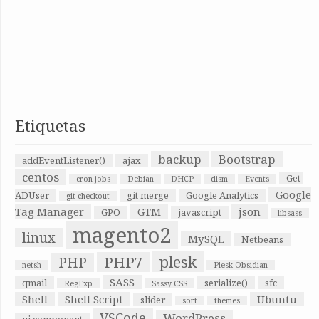
Etiquetas
backup
Bootstrap
addEventListener()
ajax
centos
Get-
cron jobs
Debian
DHCP
dism
Events
Google
ADUser
git merge
Google Analytics
git checkout
Tag Manager
GTM
json
GPO
javascript
libsass
magento2
linux
MySQL
Netbeans
plesk
PHP7
PHP
netsh
Plesk Obsidian
SASS
qmail
serialize()
sfc
RegExp
Sassy CSS
Shell
Shell Script
Ubuntu
slider
sort
themes
VSCode
WordPress