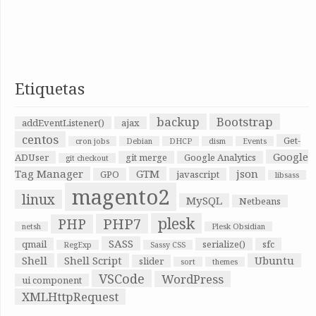
Etiquetas
backup
Bootstrap
addEventListener()
ajax
centos
Get-
cron jobs
Debian
DHCP
dism
Events
Google
ADUser
git merge
Google Analytics
git checkout
Tag Manager
GTM
json
GPO
javascript
libsass
magento2
linux
MySQL
Netbeans
plesk
PHP7
PHP
netsh
Plesk Obsidian
SASS
qmail
serialize()
sfc
RegExp
Sassy CSS
Shell
Shell Script
Ubuntu
slider
sort
themes
VSCode
WordPress
ui component
XMLHttpRequest