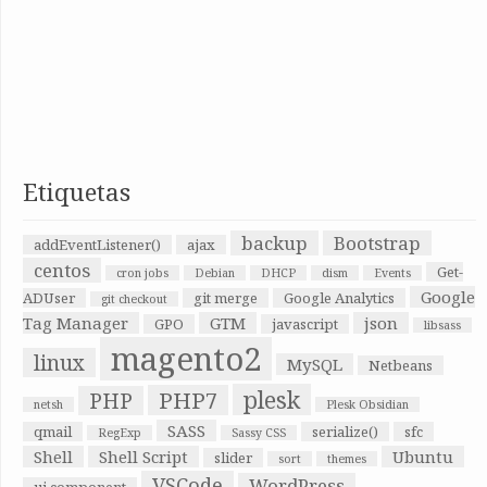
Etiquetas
backup
Bootstrap
addEventListener()
ajax
centos
Get-
cron jobs
Debian
DHCP
dism
Events
Google
ADUser
git merge
Google Analytics
git checkout
Tag Manager
GTM
json
GPO
javascript
libsass
magento2
linux
MySQL
Netbeans
plesk
PHP7
PHP
netsh
Plesk Obsidian
SASS
qmail
serialize()
sfc
RegExp
Sassy CSS
Shell
Shell Script
Ubuntu
slider
sort
themes
VSCode
WordPress