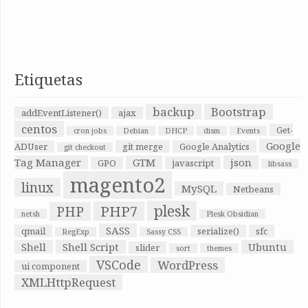
Etiquetas
backup
Bootstrap
addEventListener()
ajax
centos
Get-
cron jobs
Debian
DHCP
dism
Events
Google
ADUser
git merge
Google Analytics
git checkout
Tag Manager
GTM
json
GPO
javascript
libsass
magento2
linux
MySQL
Netbeans
plesk
PHP7
PHP
netsh
Plesk Obsidian
SASS
qmail
serialize()
sfc
RegExp
Sassy CSS
Shell
Shell Script
Ubuntu
slider
sort
themes
VSCode
WordPress
ui component
XMLHttpRequest