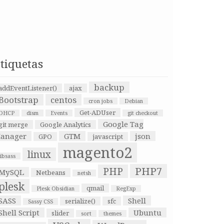
tiquetas
backup
addEventListener()
ajax
Bootstrap
centos
cron jobs
Debian
Get-ADUser
DHCP
dism
Events
git checkout
Google Tag
git merge
Google Analytics
anager
GTM
json
GPO
javascript
magento2
linux
libsass
PHP7
PHP
MySQL
Netbeans
netsh
plesk
qmail
Plesk Obsidian
RegExp
SASS
Shell
serialize()
sfc
Sassy CSS
Shell Script
Ubuntu
slider
sort
themes