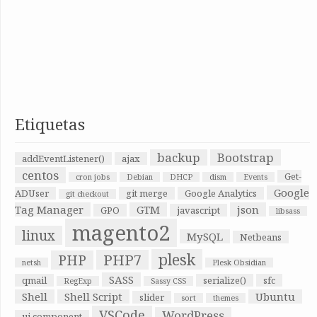
Etiquetas
backup
Bootstrap
addEventListener()
ajax
centos
Get-
cron jobs
Debian
DHCP
dism
Events
Google
ADUser
git merge
Google Analytics
git checkout
Tag Manager
GTM
json
GPO
javascript
libsass
magento2
linux
MySQL
Netbeans
plesk
PHP7
PHP
netsh
Plesk Obsidian
SASS
qmail
serialize()
sfc
RegExp
Sassy CSS
Shell
Shell Script
Ubuntu
slider
sort
themes
VSCode
WordPress
ui component