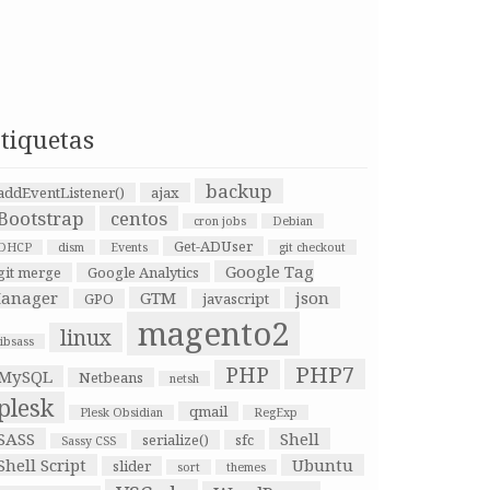
tiquetas
backup
addEventListener()
ajax
Bootstrap
centos
cron jobs
Debian
Get-ADUser
DHCP
dism
Events
git checkout
Google Tag
git merge
Google Analytics
anager
GTM
json
GPO
javascript
magento2
linux
libsass
PHP7
PHP
MySQL
Netbeans
netsh
plesk
qmail
Plesk Obsidian
RegExp
SASS
Shell
serialize()
sfc
Sassy CSS
Shell Script
Ubuntu
slider
sort
themes