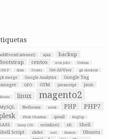
tiquetas
backup
addEventListener()
ajax
Bootstrap
centos
cron jobs
Debian
Get-ADUser
DHCP
dism
Events
git checkout
Google Tag
git merge
Google Analytics
anager
GTM
json
GPO
javascript
magento2
linux
libsass
PHP7
PHP
MySQL
Netbeans
netsh
plesk
qmail
Plesk Obsidian
RegExp
SASS
Shell
serialize()
sfc
Sassy CSS
Shell Script
Ubuntu
slider
sort
themes