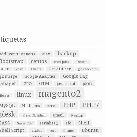
tiquetas
backup
addEventListener()
ajax
Bootstrap
centos
cron jobs
Debian
Get-ADUser
DHCP
dism
Events
git checkout
Google Tag
git merge
Google Analytics
anager
GTM
json
GPO
javascript
magento2
linux
libsass
PHP7
PHP
MySQL
Netbeans
netsh
plesk
qmail
Plesk Obsidian
RegExp
SASS
Shell
serialize()
sfc
Sassy CSS
Shell Script
Ubuntu
slider
sort
themes