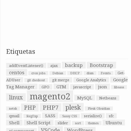
Etiquetas
backup
Bootstrap
addEventListener()
ajax
centos
Get-
cron jobs
Debian
DHCP
dism
Events
Google
ADUser
git merge
Google Analytics
git checkout
Tag Manager
GTM
json
GPO
javascript
libsass
magento2
linux
MySQL
Netbeans
plesk
PHP7
PHP
netsh
Plesk Obsidian
SASS
qmail
serialize()
sfc
RegExp
Sassy CSS
Shell
Shell Script
Ubuntu
slider
sort
themes
VSCode
WordPress
ui component