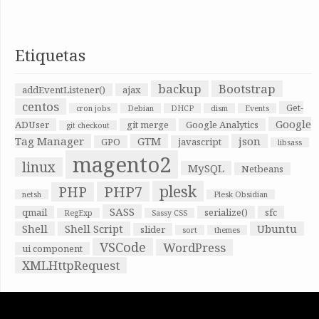
Etiquetas
backup
Bootstrap
addEventListener()
ajax
centos
Get-
cron jobs
Debian
DHCP
dism
Events
Google
ADUser
git merge
Google Analytics
git checkout
Tag Manager
GTM
json
GPO
javascript
libsass
magento2
linux
MySQL
Netbeans
plesk
PHP7
PHP
netsh
Plesk Obsidian
SASS
qmail
serialize()
sfc
RegExp
Sassy CSS
Shell
Shell Script
Ubuntu
slider
sort
themes
VSCode
WordPress
ui component
XMLHttpRequest