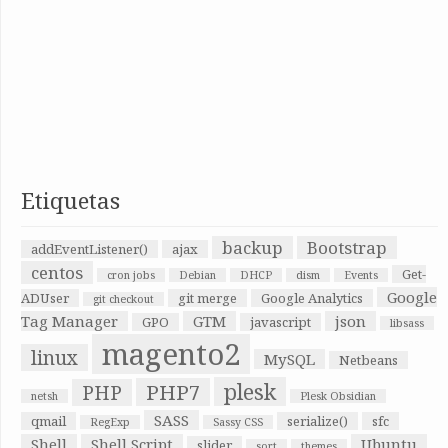
Etiquetas
backup
Bootstrap
addEventListener()
ajax
centos
Get-
cron jobs
Debian
DHCP
dism
Events
Google
ADUser
git merge
Google Analytics
git checkout
Tag Manager
GTM
json
GPO
javascript
libsass
magento2
linux
MySQL
Netbeans
plesk
PHP7
PHP
netsh
Plesk Obsidian
SASS
qmail
serialize()
sfc
RegExp
Sassy CSS
Shell
Shell Script
Ubuntu
slider
sort
themes