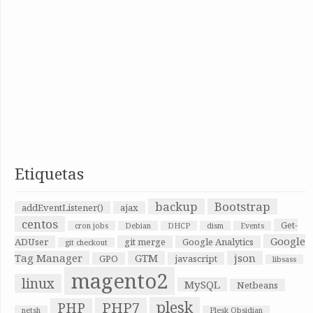
Etiquetas
backup
Bootstrap
addEventListener()
ajax
centos
Get-
cron jobs
Debian
DHCP
dism
Events
Google
ADUser
git merge
Google Analytics
git checkout
Tag Manager
GTM
json
GPO
javascript
libsass
magento2
linux
MySQL
Netbeans
plesk
PHP7
PHP
netsh
Plesk Obsidian