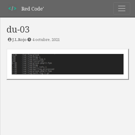
Red Code'
du-03
J.L.Rojo
4 octubre, 2021