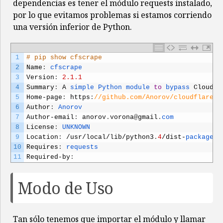
dependencias es tener el módulo requests instalado,
por lo que evitamos problemas si estamos corriendo
una versión inferior de Python.
1
# pip show cfscrape
2
Name
:
cfscrape
3
Version
:
2.1.1
4
Summary
:
A
simple 
Python 
module 
to
bypass 
Cloudfl
5
Home
-
page
:
https
:
//github.com/Anorov/cloudflare-s
6
Author
:
Anorov
7
Author
-
email
:
anorov
.
vorona
@
gmail
.
com
8
License
:
UNKNOWN
9
Location
:
/
usr
/
local
/
lib
/
python3
.
4
/
dist
-
packages
10
Requires
:
requests
11
Required
-
by
:
Modo de Uso
Tan sólo tenemos que importar el módulo y llamar