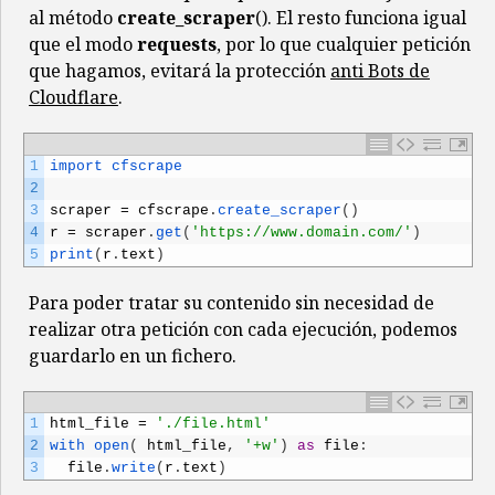
al método
create_scraper
(). El resto funciona igual
que el modo
requests
, por lo que cualquier petición
que hagamos, evitará la protección
anti Bots de
Cloudflare
.
1
import 
cfscrape
2
3
scraper
=
cfscrape
.
create_scraper
(
)
4
r
=
scraper
.
get
(
'https://www.domain.com/'
)
5
print
(
r
.
text
)
Para poder tratar su contenido sin necesidad de
realizar otra petición con cada ejecución, podemos
guardarlo en un fichero.
1
html_file
=
'./file.html'
2
with 
open
(
html_file
,
'+w'
)
as
file
:
3
file
.
write
(
r
.
text
)