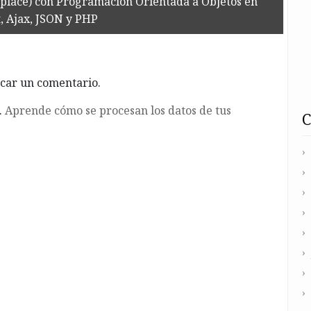
n place) con Programación Orientada a Objetos en
, Ajax, JSON y PHP
car un comentario.
.
Aprende cómo se procesan los datos de tus