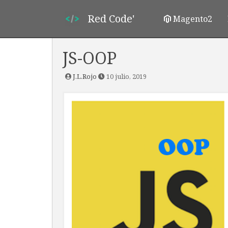
Red Code'
Magento2
JS-OOP
J.L.Rojo
10 julio, 2019