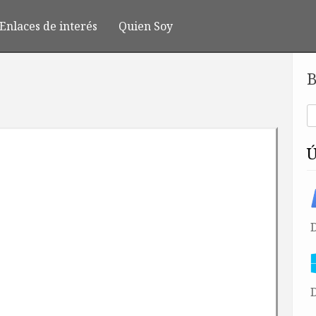
Enlaces de interés
Quien Soy
B
D