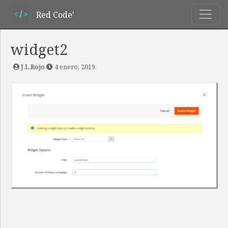
Red Code'
widget2
J.L.Rojo
4 enero, 2019