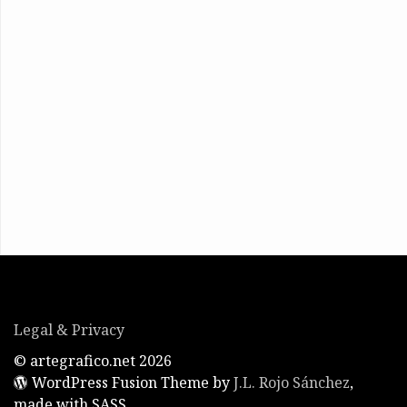
Legal & Privacy
© artegrafico.net 2026
WordPress Fusion Theme by
J.L. Rojo Sánchez
,
made with SASS.