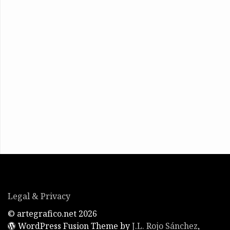
Legal & Privacy
© artegrafico.net 2026
WordPress Fusion Theme by
J.L. Rojo Sánchez
,