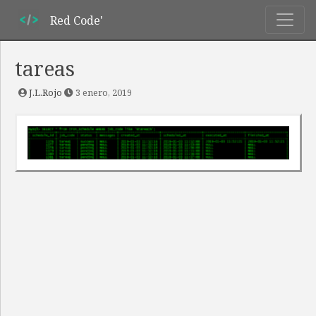
Red Code'
tareas
J.L.Rojo
3 enero, 2019