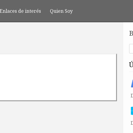
Enlaces de interés
Quien Soy
B
D