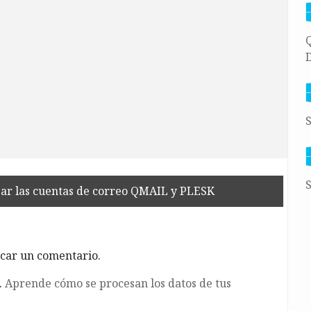
Q
D
S
S
ar las cuentas de correo QMAIL y PLESK
car un comentario.
.
Aprende cómo se procesan los datos de tus